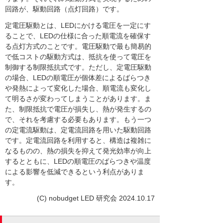
回路が、駆動回路（点灯回路）です。
定電圧駆動とは、LEDにかける電圧を一定にす
ることで、LEDの仕様に合った順電流を確保す
る点灯方式のことです。電圧駆動で最も簡易的
で低コストの駆動方式は、抵抗を使って電圧を
制御する制限抵抗式です。ただし、定電圧駆動
の場合、LEDの順電圧が個体差によるばらつき
や発熱によって変化した場合、順電流も変化し
て明るさが変わってしまうことがあります。ま
た、制限抵抗で電圧が損失し、熱が発生するの
で、それを考慮する必要もあります。もう一つ
の定電流駆動は、定電流回路を用いた駆動回路
です。定電流回路を利用すると、構造は複雑に
なるものの、熱の損失を抑えて発光効率が向上
するとともに、LEDの順電圧のばらつきや温度
による影響を低減できるという利点がありま
す。
(C) nobudget LED 研究会 2024.10.17