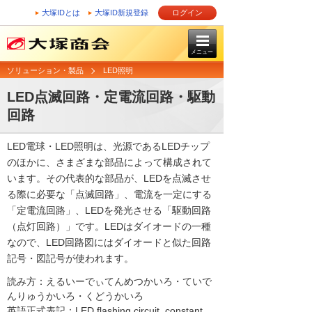
大塚IDとは
大塚ID新規登録
ログイン
メニュー
ソリューション・製品
LED照明
LED点滅回路・定電流回路・駆動
回路
LED電球・LED照明は、光源であるLEDチップ
のほかに、さまざまな部品によって構成されて
います。その代表的な部品が、LEDを点滅させ
る際に必要な「点滅回路」、電流を一定にする
「定電流回路」、LEDを発光させる「駆動回路
（点灯回路）」です。LEDはダイオードの一種
なので、LED回路図にはダイオードと似た回路
記号・図記号が使われます。
読み方：えるいーでぃてんめつかいろ・ていで
んりゅうかいろ・くどうかいろ
英語正式表記：LED flashing circuit, constant