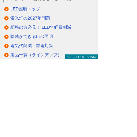
LED照明トップ
蛍光灯の2027年問題
総務の方必見！ LEDで経費削減
除菌ができるLED照明
電気代削減・節電対策
製品一覧（ラインアップ）
ページID：00091562
LED照明の特長・選び方
補助金・税制・リース
サポート・大塚商会の取り組み
LED導入事例
業種・設置場所別LED照明
基礎知識・用語辞典
キャンペーン・イベント情報
キャンペーン