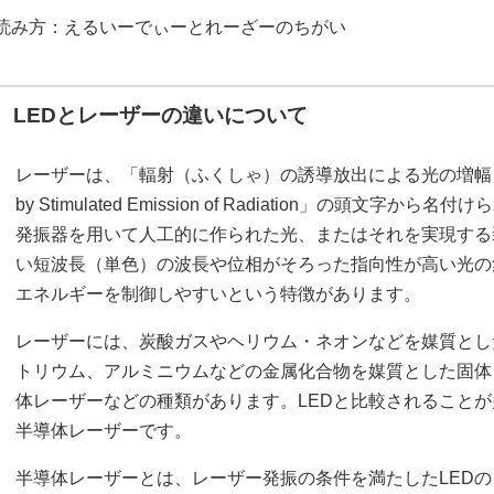
読み方：えるいーでぃーとれーざーのちがい
LEDとレーザーの違いについて
レーザーは、「輻射（ふくしゃ）の誘導放出による光の増幅」を意味する
by Stimulated Emission of Radiation」の頭文
発振器を用いて人工的に作られた光、またはそれを実現する
い短波長（単色）の波長や位相がそろった指向性が高い光の
エネルギーを制御しやすいという特徴があります。
レーザーには、炭酸ガスやヘリウム・ネオンなどを媒質とし
トリウム、アルミニウムなどの金属化合物を媒質とした固体
体レーザーなどの種類があります。LEDと比較されること
半導体レーザーです。
半導体レーザーとは、レーザー発振の条件を満たしたLEDのことで、L