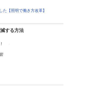
ました【照明で働き方改革】
削減する方法
！
皆