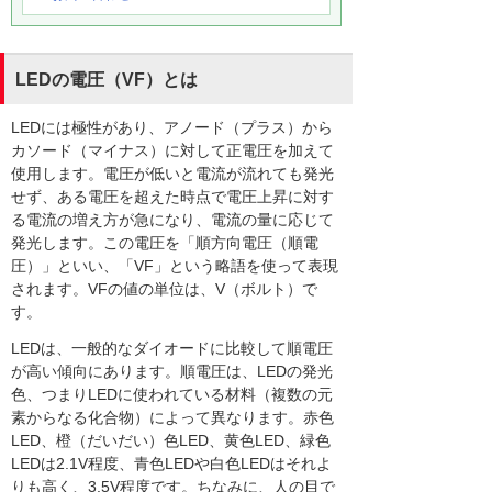
LEDの電圧（VF）とは
LEDには極性があり、アノード（プラス）から
カソード（マイナス）に対して正電圧を加えて
使用します。電圧が低いと電流が流れても発光
せず、ある電圧を超えた時点で電圧上昇に対す
る電流の増え方が急になり、電流の量に応じて
発光します。この電圧を「順方向電圧（順電
圧）」といい、「VF」という略語を使って表現
されます。VFの値の単位は、V（ボルト）で
す。
LEDは、一般的なダイオードに比較して順電圧
が高い傾向にあります。順電圧は、LEDの発光
色、つまりLEDに使われている材料（複数の元
素からなる化合物）によって異なります。赤色
LED、橙（だいだい）色LED、黄色LED、緑色
LEDは2.1V程度、青色LEDや白色LEDはそれよ
りも高く、3.5V程度です。ちなみに、人の目で