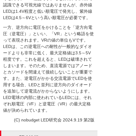
認識できる可視光線ではありませんが、赤外線
LEDは1.4V程度と低い順電圧で発光し、紫外線
LEDは4.5～6Vという高い順電圧が必要です。
一方、逆方向に電圧をかけることを「逆方向電
圧（逆電圧）」といい、「VR」という略語を使
って表現されます。VRの値の単位もVです。
LEDは、この逆電圧への耐性が一般的なダイオ
ードよりも非常に低く、最大定格値は3.5～5V
程度です。これを超えると、LEDは破壊されて
しまいます。そのため、直流電源ではアノード
とカソードを間違えて接続しないことが重要で
す。また、逆電圧がかかる交流電源でLEDを使
用する場合、LEDと並列に逆方向のダイオード
を追加して逆電流がかからないようにします。
LED電球の内部に使われているLEDには、それ
ぞれ順電圧（VF）と逆電圧（VR）の最大定格
値が決められています。
(C) nobudget LED研究会 2024.9.19 第2版