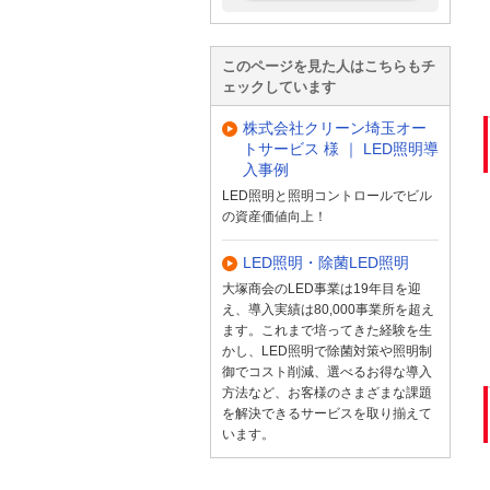
このページを見た人はこちらもチ
ェックしています
株式会社クリーン埼玉オー
トサービス 様 ｜ LED照明導
入事例
LED照明と照明コントロールでビル
の資産価値向上！
LED照明・除菌LED照明
大塚商会のLED事業は19年目を迎
え、導入実績は80,000事業所を超え
ます。これまで培ってきた経験を生
かし、LED照明で除菌対策や照明制
御でコスト削減、選べるお得な導入
方法など、お客様のさまざまな課題
を解決できるサービスを取り揃えて
います。