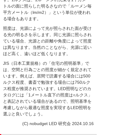
トルの面に照らした明るさなので「ルーメン毎
平方メートル（lm/m2）」という単位が使われ
る場合もあります。
照度は、光源によって光が照らされた面が受け
る光の明るさを示します。同じ光源に照らされ
ている場合、光源との距離や角度によって照度
は異なります。当然のことながら、光源に近い
ほど高く、遠いほど低くなります。
JIS（日本工業規格）の「住宅の照明基準」で
は、空間と行為ごとの照度が細かく規定されて
います。例えば、居間で読書する場合には500
ルクス程度、書斎で勉強する場合には750ルク
ス程度が推奨されています。LED照明などのカ
タログには「1メートル直下の照度は○ルクス」
と表記されている場合があるので、照明基準を
考慮しながら最適な照度を実現するLED照明を
選ぶと良いでしょう。
(C) nobudget LED 研究会 2024.10.16