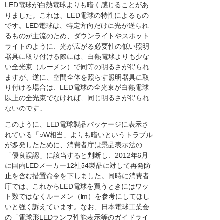
LED電球が白熱電球よりも暗く感じることがあ
りました。これは、LED電球の特性によるもの
です。LED電球は、特定方向だけに光が送られ
るものが主流のため、ダウンライトやスポット
ライトのように、光が広がる必要性の低い照明
器具に取り付ける際には、白熱電球よりも少な
い全光束（ルーメン）で同等の明るさが得られ
ますが、逆に、空間全体を照らす照明器具に取
り付ける場合は、LED電球の全光束が白熱電球
以上の全光束でなければ、同じ明るさが得られ
ないのです。
このように、LED電球製品パッケージに表示さ
れている「○W相当」よりも暗いというトラブル
が多発したために、消費者庁は景品表示法の
「優良誤認」に該当すると判断し、2012年6月
に国内LEDメーカー12社54製品に対して再発防
止を含む措置命令を下しました。同時に消費者
庁では、これからLED電球を買うときにはワッ
ト数ではなくルーメン（lm）を参考にしてほし
いと強く訴えています。なお、日本電球工業会
の「電球形LEDランプ性能表示等のガイドライ