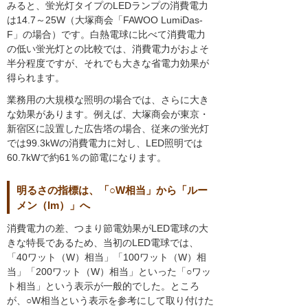
みると、蛍光灯タイプのLEDランプの消費電力
は14.7～25W（大塚商会「FAWOO LumiDas-
F」の場合）です。白熱電球に比べて消費電力
の低い蛍光灯との比較では、消費電力がおよそ
半分程度ですが、それでも大きな省電力効果が
得られます。
業務用の大規模な照明の場合では、さらに大き
な効果があります。例えば、大塚商会が東京・
新宿区に設置した広告塔の場合、従来の蛍光灯
では99.3kWの消費電力に対し、LED照明では
60.7kWで約61％の節電になります。
明るさの指標は、「○W相当」から「ルー
メン（lm）」へ
消費電力の差、つまり節電効果がLED電球の大
きな特長であるため、当初のLED電球では、
「40ワット（W）相当」「100ワット（W）相
当」「200ワット（W）相当」といった「○ワッ
ト相当」という表示が一般的でした。ところ
が、○W相当という表示を参考にして取り付けた