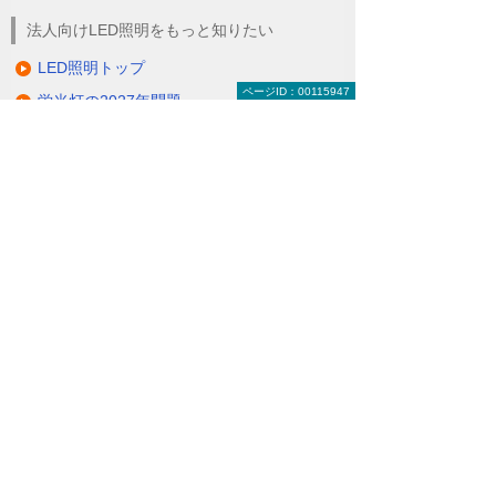
法人向けLED照明をもっと知りたい
LED照明トップ
ページID：00115947
蛍光灯の2027年問題
総務の方必見！ LEDで経費削減
除菌ができるLED照明
電気代削減・節電対策
製品一覧（ラインアップ）
LED照明の特長・選び方
補助金・税制・リース
サポート・大塚商会の取り組み
LED導入事例
業種・設置場所別LED照明
基礎知識・用語辞典
キャンペーン・イベント情報