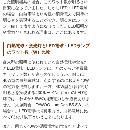
した照明器具の場合、このワット数が明るさの
目安になっていました。しかしLED・LED電球
の場合、白熱電球よりも低い消費電力で同等の
明るさを実現することができ、明るさはルーメ
ン（lm）で表すようになりました。LED照明が
省電力だと言われる理由は、ここにあります。
白熱電球・蛍光灯とLED電球・LEDランプ
のワット数（W）比較
従来型の照明に使われている白熱電球や蛍光灯
とLED電球・LEDランプは、どのくらい消費電
力（ワット数）が違うのでしょうか。例えば、
40W型の白熱電球は、点灯するのにおよそ40W
の電力を消費します。一方、40W型とほぼ同じ
明るさを実現する430ルーメン（lm）のLED電
球では、わずか5.8Wの消費電力しか必要ありま
せん（大塚商会「FAWOO LumiDas-B5.8W」の
場合）。LED電球の消費電力は、白熱電球に比
べて6分の1以下ということになります。
また、同じく40Wの消費電力の蛍光灯と比べて