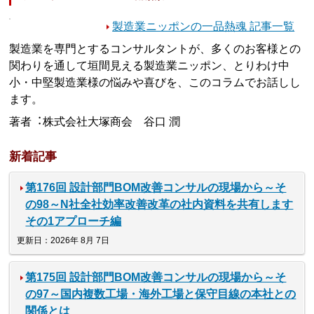
製造業ニッポンの一品熱魂 記事一覧
製造業を専門とするコンサルタントが、多くのお客様との
関わりを通して垣間見える製造業ニッポン、とりわけ中
小・中堅製造業様の悩みや喜びを、このコラムでお話しし
ます。
著者︓株式会社大塚商会 谷口 潤
新着記事
第176回 設計部門BOM改善コンサルの現場から～そ
の98～N社全社効率改善改革の社内資料を共有します
その1アプローチ編
更新日：2026年 8月 7日
第175回 設計部門BOM改善コンサルの現場から～そ
の97～国内複数工場・海外工場と保守目線の本社との
関係とは