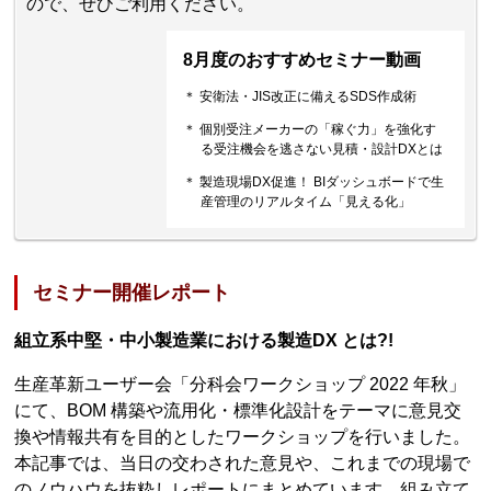
ので、ぜひご利用ください。
8月度のおすすめセミナー動画
＊ 安衛法・JIS改正に備えるSDS作成術
＊ 個別受注メーカーの「稼ぐ力」を強化す
る受注機会を逃さない見積・設計DXとは
＊ 製造現場DX促進！ BIダッシュボードで生
産管理のリアルタイム「見える化」
セミナー開催レポート
組立系中堅・中小製造業における製造DX とは?!
生産革新ユーザー会「分科会ワークショップ 2022 年秋」
にて、BOM 構築や流用化・標準化設計をテーマに意見交
換や情報共有を目的としたワークショップを行いました。
本記事では、当日の交わされた意見や、これまでの現場で
のノウハウを抜粋しレポートにまとめています。組み立て