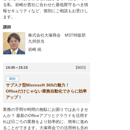
る私、岩崎が貴社に合わせた最低限守るべき情
報セキュリティなど、個別にご相談もお受けし
ます。
講師
株式会社大塚商会 MST特販部
九州担当
岩崎 統
14:45～15:15
【B05】
30分
サブスク型Microsoft 365の魅力！
Officeだけじゃない業務自動化でさらに効率
アップ！
業務の手間や時間の無駄にお困りではありませ
んか？ 最新のOfficeアプリとクラウドを活用す
れば日ごろの業務をより効率的に、簡単に進め
ることができます。大塚商会での活用例も含め