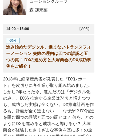
ューショングループ
森 加奈葉
14:00～15:00
【A05】
60分
進み始めたデジタル、進まないトランスフォ
ーメーション 失敗の理由は四つの誤認と五
つの罠！ DXの進め方と大塚商会のDX成功事
例をご紹介！
2018年に経済産業省が発表した『DXレポー
ト』を皮切りに各企業が取り組み始めました。
しかし7年たった今、進んだのは「デジタル化
のみ」。DXを推進する企業は74％と増えつつ
も、成功した実感は全くない。DX推進計画を作
るも、計画が全く進まない……なぜか!? DX推進
を阻む四つの誤認と五つの罠とは？ 何を、どの
ようにDXを進めると成功へと導けるか？ 大塚
商会が経験したさまざまな事例を基に多くの企