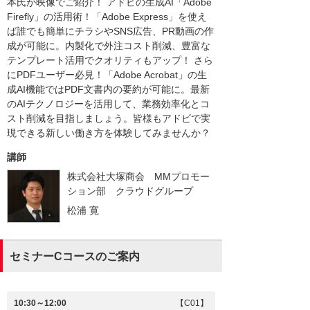
本氏が映像でご紹介！ アドビの生成AI「Adobe
Firefly」の活用術！「Adobe Express」を使え
ば誰でも簡単にチラシやSNS広告、PR動画の作
成が可能に。内製化で外注コスト削減、豊富な
テンプレート活用でクオリティもアップ！ さら
にPDFユーザー必見！「Adobe Acrobat」の生
成AI機能ではPDF文書内の要約が可能に。最新
のAIテクノロジーを活用して、業務効率化とコ
スト削減を目指しましょう。皆様もアドビで実
現できる新しい働き方を体験してみませんか？
講師
株式会社大塚商会 MMプロモー
ション部 クラウドグループ
松浦 寛
セミナーCコースのご案内
10:30～12:00
【C01】