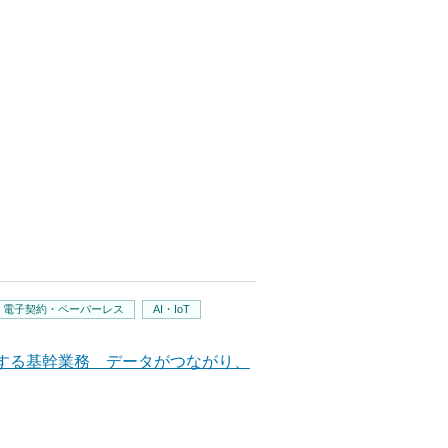
・電子契約・ペーパーレス
AI・IoT
進化する基幹業務 データがつながり、