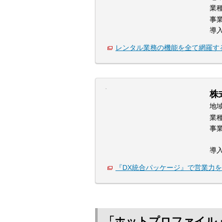
業
事
導
レンタル業務の機能を全て網羅す
株
地
業
事
導
『DX統合パッケージ』で営業力
「ホットプロファイル