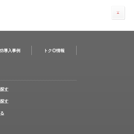
功導入事例
トク◎情報
探す
探す
る