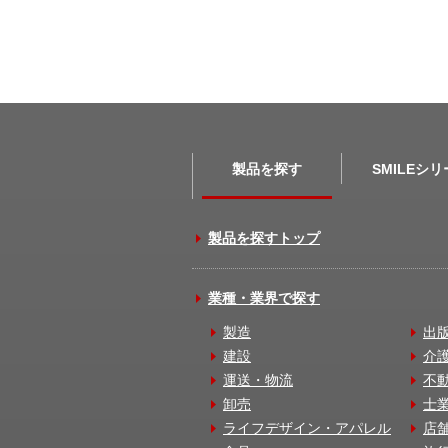
製品を探す
SMILEシ
製品を探すトップ
業種・業界で探す
製造
出
建設
介
運送・物流
不
卸売
士
ライフデザイン・アパレル
店