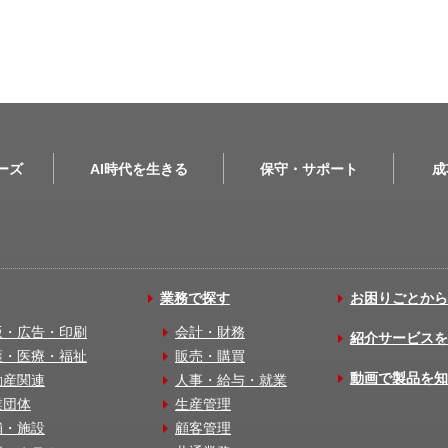
リーズ
AI時代を生きる
保守・サポート
成
業務で探す
お困りごとから
版・広告・印刷
会計・財務
紹介サービスを
護・医療・福祉
販売・購買
動画で製品を知
動産関連
人事・給与・就業
業団体
生産管理
舗・施設
顧客管理