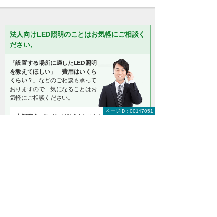
法人向けLED照明のことはお気軽にご相談く
ださい。
「
設置する場所に適したLED照明
を教えてほしい
」「
費用はいくら
くらい？
」などのご相談も承って
おりますので、気になることはお
気軽にご相談ください。
ページID：00147051
大塚商会 インサイドビジネスセンター LED相談
室
0120-957-355
（平日 9:00～17:30）
お問い合わせ
資料請求
お見積り
＊メールでの連絡をご希望の方も、お問い合わせボタンをご利
用ください。
以下のようなご相談でもお客様に寄り添い、