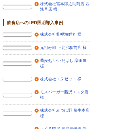
株式会社宮本卯之助商店 西
浅草店 様
飲食店へのLED照明導入事例
株式会社札幌海鮮丸 様
元祖寿司 下北沢駅前店 様
蕎麦処 いいだばし 増田屋
様
株式会社エヌゼット 様
モスバーガー藤沢エスタ店
様
株式会社みづほ野 勝牛本店
様
まぐろ問屋 三浦三崎港 新