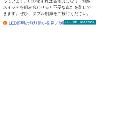
っています。LED化すれば省電力になり、無線
スイッチを組み合わせると不要な点灯を防止で
きます。ぜひ、ダブル削減をご検討ください。
LED照明の無駄遣い発見／制御（BEMS／電
ページID：00147052
力「見える化・見せる化」）
法人向けLED照明のことはお気軽にご相談く
ださい。
「
設置する場所に適したLED照明
を教えてほしい
」「
費用はいくら
くらい？
」などのご相談も承って
おりますので、気になることはお
気軽にご相談ください。
大塚商会 インサイドビジネスセンター LED相談
室
0120-957-355
（平日 9:00～17:30）