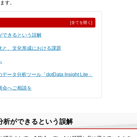
ます。
[全てを開く]
ができるという誤解
化と、文化形成における課題
へ
分析ツール「dotData Insight Lite」
商会へご相談を
分析ができるという誤解