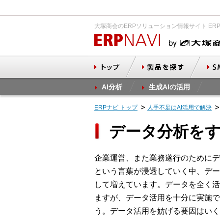
大塚商会のERPソリューション情報サイト ER
AI分析
生成AIの活用
ERPナビ トップ
人手不足はAI活用で解決
データ分析を
企業運営、また業務遂行のためにデ
という言葉が浸透していく中、デー
して増えています。データを全く活
ますが、データ活用を十分に実施で
う。データ活用を妨げる要因はいく