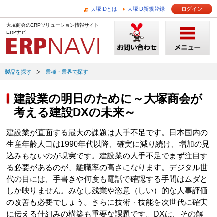
大塚IDとは
大塚ID新規登録
ログイン
大塚商会のERPソリューション情報サイト
ERPナビ
製品を探す
業種・業界で探す
建設業の明日のために～大塚商会が
考える建設DXの未来～
建設業が直面する最大の課題は人手不足です。日本国内の
生産年齢人口は1990年代以降、確実に減り続け、増加の見
込みもないのが現実です。建設業の人手不足でまず注目す
る必要があるのが、離職率の高さになります。デジタル世
代の目には、手書きや何度も電話で確認する手間はムダと
しか映りません。みなし残業や恣意（しい）的な人事評価
の改善も必要でしょう。さらに技術・技能を次世代に確実
に伝える仕組みの構築も重要な課題です。DXは、その解