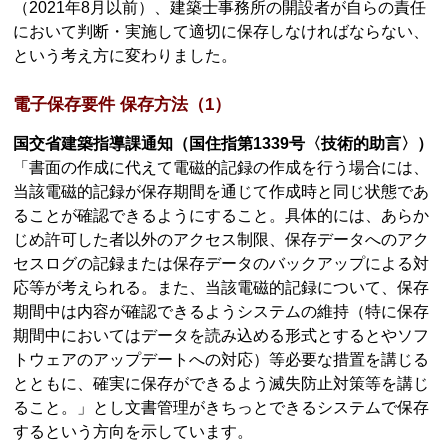
（2021年8月以前）、建築士事務所の開設者が自らの責任
において判断・実施して適切に保存しなければならない、
という考え方に変わりました。
電子保存要件 保存方法（1）
国交省建築指導課通知（国住指第1339号〈技術的助言〉）
「書面の作成に代えて電磁的記録の作成を行う場合には、
当該電磁的記録が保存期間を通じて作成時と同じ状態であ
ることが確認できるようにすること。具体的には、あらか
じめ許可した者以外のアクセス制限、保存データへのアク
セスログの記録または保存データのバックアップによる対
応等が考えられる。また、当該電磁的記録について、保存
期間中は内容が確認できるようシステムの維持（特に保存
期間中においてはデータを読み込める形式とするとやソフ
トウェアのアップデートへの対応）等必要な措置を講じる
とともに、確実に保存ができるよう滅失防止対策等を講じ
ること。」とし文書管理がきちっとできるシステムで保存
するという方向を示しています。