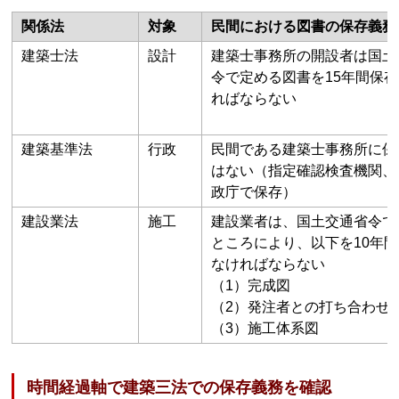
関係法
対象
民間における図書の保存義務
建築士法
設計
建築士事務所の開設者は国土
令で定める図書を15年間保
ればならない
建築基準法
行政
民間である建築士事務所に保
はない（指定確認検査機関、
政庁で保存）
建設業法
施工
建設業者は、国土交通省令で
ところにより、以下を10年
なければならない
（1）完成図
（2）発注者との打ち合わせ
（3）施工体系図
時間経過軸で建築三法での保存義務を確認