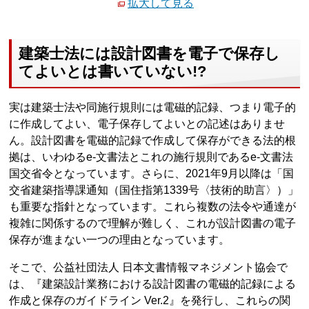
拡大して見る
建築士法には設計図書を電子で保存し
てよいとは書いていない!?
実は建築士法や同施行規則には電磁的記録、つまり電子的
に作成してよい、電子保存してよいとの記述はありませ
ん。設計図書を電磁的記録で作成して保存ができる法的根
拠は、いわゆるe-文書法とこれの施行規則であるe-文書法
国交省令となっています。さらに、2021年9月以降は「国
交省建築指導課通知（国住指第1339号〈技術的助言〉）」
も重要な指針となっています。これら複数の法令や通達が
複雑に関係するので理解が難しく、これが設計図書の電子
保存が進まない一つの理由となっています。
そこで、公益社団法人 日本文書情報マネジメント協会で
は、『建築設計業務における設計図書の電磁的記録による
作成と保存のガイドライン Ver.2』を発行し、これらの関