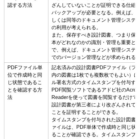
認する方法
ざんしていないことが証明できる仕組
バックアップが必要となる。例えば、
しくは同等のドキュメント管理システ
の利用が考えられる。
また、保存すべき設計図書、つまり保
本がどれなのかの識別・管理も重要と
で、例えば、ドキュメント管理システ
でのバージョン管理などが求められる
PDFファイル単
記名済みの設計図書PDFファイル（フ
位で作成時と同
内の図書は1枚でも複数枚でもよい）
じ状態であるこ
ル署名方式のタイムスタンプを付与す
とを確認する方
PDF閲覧ソフトであるアドビ社のAcrob
法
Readerを使って図書を閲覧するだけ
設計図書が第三者により改ざんされて
ことを証明することができる。
タイムスタンプを付与された設計図書P
ァイルは、PDF単体で作成時と同じ状
ることが確認できる。タイムスタンプ