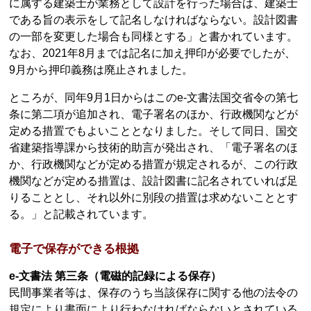
に属する建築士が業務として設計を行った場合は、建築士
である旨の表示をして記名しなければならない。設計図書
の一部を変更した場合も同様とする」と書かれています。
なお、2021年8月までは記名に加え押印が必要でしたが、
9月から押印義務は廃止されました。
ところが、同年9月1日からはこのe-文書法国交省令の第七
条に第二項が追加され、電子署名のほか、行政機関などが
定める措置でもよいこととなりました。そして同日、国交
省建築指導課から技術的助言が発出され、「電子署名のほ
か、行政機関などが定める措置が規定されるが、この行政
機関などが定める措置は、設計図書に記名されていれば足
りることとし、それ以外に別段の措置は求めないこととす
る。」と記載されています。
電子で保存ができる根拠
e-文書法 第三条（電磁的記録による保存）
民間事業者等は、保存のうち当該保存に関する他の法令の
規定により書面により行わなければならないとされている