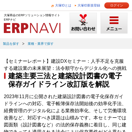
大塚IDとは
大塚ID新規登録
ログイン
大塚商会のERPソリューション情報サイト
ERPナビ
製品を探す
業種・業界で探す
【セミナーレポート】建設DXセミナー：人手不足を克服
する建設業の未来展望：法令順守からデジタル化への挑戦
建築主要三法と建築設計図書の電子
保存ガイドライン改訂版を解説
2023年11月に公開された建築設計図書の電子化保存ガイ
ドラインへの対応、電子帳簿保存法開始後の効率化手法、
経費管理のデジタル化による業務効率化、そして労働環境
改善など、対応すべき課題は山積みです。本セミナーでは
図面類（設計図書など）の法的保存義務に着目し、同じ建
物であっても適用される法令により保存要件がどう異なる