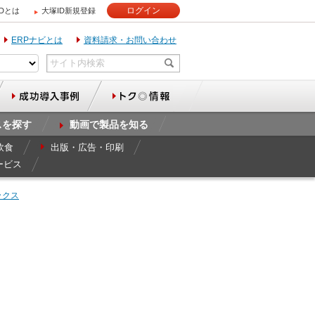
ログイン
IDとは
大塚ID新規登録
ERPナビとは
資料請求・お問い合わせ
スを探す
動画で製品を知る
飲食
出版・広告・印刷
ービス
ックス