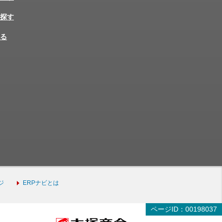
探す
る
ジ
ERPナビとは
ページID：00198037