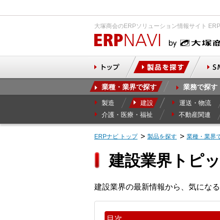
大塚商会のERPソリューション情報サイト ER
業種・業界で探す
業務で探す
製造
建設
運送・物流
介護・医療・福祉
不動産関連
ERPナビ トップ
製品を探す
業種・業界
建設業界トピ
建設業界の最新情報から、気になる
目次