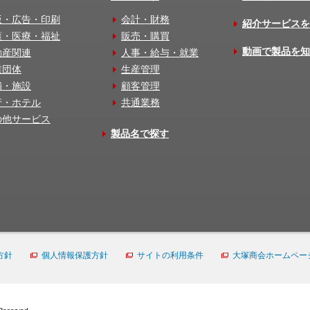
版・広告・印刷
会計・財務
紹介サービスを
護・医療・福祉
販売・購買
動画で製品を知
動産関連
人事・給与・就業
業団体
生産管理
舗・施設
顧客管理
行・ホテル
共通業務
の他サービス
製品名で探す
方針
個人情報保護方針
サイトの利用条件
大塚商会ホームペー