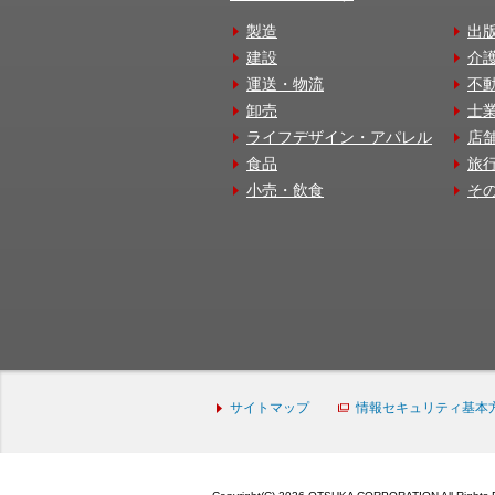
製造
出
建設
介
運送・物流
不
卸売
士
ライフデザイン・アパレル
店
食品
旅
小売・飲食
そ
サイトマップ
情報セキュリティ基本