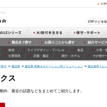
大塚
Pナビ
製品名で探す
お困りごとから探す
紹介サービ
卸売
ライフデザイン・アパレル
食品
小売・
士業団体
店舗・施設
旅行・ホテル
その他サ
で探す
建設業
建設業 業務＆ロケーション別ソリューション
建設業界トピ
ックス
動向、最近の話題などをまとめてご紹介します。