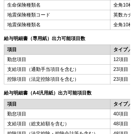
生命保険種類名
全角10桁
地震保険種類コード
英数カナ 
地震保険種類名
全角10桁
給与明細書（専用紙）出力可能項目数
項目
タイプ／
勤怠項目
12項目
支給項目（通勤手当項目を含む）
23項目
控除項目（法定控除項目を含む）
23項目
給与明細書（A4汎用紙）出力可能項目数
項目
タイプ／
勤怠項目
40項目
支給項目（総支給額を含む）
48項目
控除項目（法定控除・控除合計等を含む）
48項目