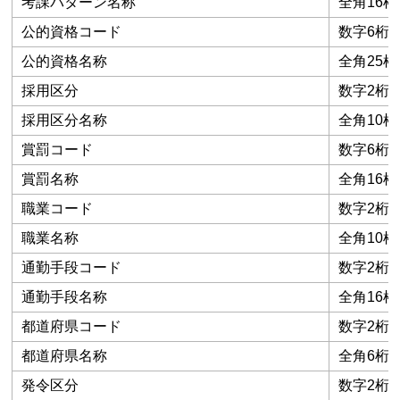
考課パターン名称
全角16桁
公的資格コード
数字6桁
公的資格名称
全角25桁
採用区分
数字2桁
採用区分名称
全角10桁
賞罰コード
数字6桁
賞罰名称
全角16桁
職業コード
数字2桁
職業名称
全角10桁
通勤手段コード
数字2桁
通勤手段名称
全角16桁
都道府県コード
数字2桁
都道府県名称
全角6桁
発令区分
数字2桁