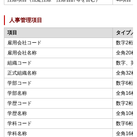
人事管理項目
項目
タイプ／
雇用会社コード
数字2桁
雇用会社名称
全角20桁
組織コード
数字、英数
正式組織名称
全角32桁
学部コード
数字6桁
学部名称
全角16桁
学歴コード
数字2桁
学歴名称
全角10桁
学科コード
数字6桁
学科名称
全角16桁