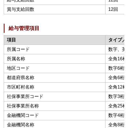
賞与支給回数
12回
給与管理項目
項目
タイプ／
所属コード
数字、英数
所属名称
全角16桁
地区コード
数字6桁
都道府県名称
全角6桁
市区町村名称
全角12桁
社保事業所コード
数字3桁
社保事業所名称
全角25桁
金融機関コード
数字4桁
金融機関名称
全角8桁