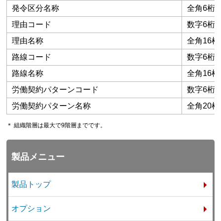
発令区分名称
全角6桁
理由コード
数字6桁
理由名称
全角16桁
路線コード
数字6桁
路線名称
全角16桁
労働契約パターンコード
数字6桁
労働契約パターン名称
全角20桁
＊ 組織階層は最大で9階層までです。
製品メニュー
製品トップ
オプション