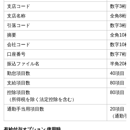
支店コード
数字3桁
支店名称
全角8桁
引落コード
数字3桁
摘要
全角10桁
会社コード
数字10桁
口座番号
数字7桁
振込ファイル名
半角20桁
勤怠項目数
40項目
支給項目数
80項目
控除項目数
80項目
（所得税を除く法定控除を含む）
通勤手当用項目数
20項目
（通勤手
有給付与オプション 使用時