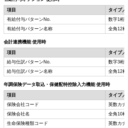
項目
タイプ／
有給付与パターンNo.
数字1桁
有給付与パターン名称
全角12桁
会計連携機能 使用時
項目
タイプ／
給与仕訳パターンNo.
数字3桁
給与仕訳パターン名称
全角12桁
年調保険データ取込・保健配特控除入力機能 使用時
項目
タイプ／
保険会社コード
英数カナ 
保険会社名
全角10桁
生命保険種類コード
英数カナ 