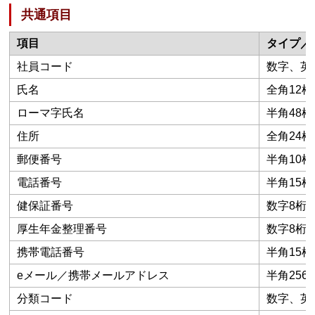
共通項目
項目
タイプ／
社員コード
数字、英数
氏名
全角12桁
ローマ字氏名
半角48桁
住所
全角24桁
郵便番号
半角10桁
電話番号
半角15桁
健保証番号
数字8桁
厚生年金整理番号
数字8桁
携帯電話番号
半角15桁
eメール／携帯メールアドレス
半角256
分類コード
数字、英数