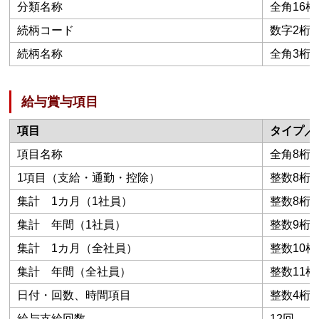
分類名称
全角16桁
続柄コード
数字2桁
続柄名称
全角3桁
給与賞与項目
項目
タイプ／
項目名称
全角8桁
1項目（支給・通勤・控除）
整数8桁
集計 1カ月（1社員）
整数8桁
集計 年間（1社員）
整数9桁
集計 1カ月（全社員）
整数10桁
集計 年間（全社員）
整数11桁
日付・回数、時間項目
整数4桁
給与支給回数
12回