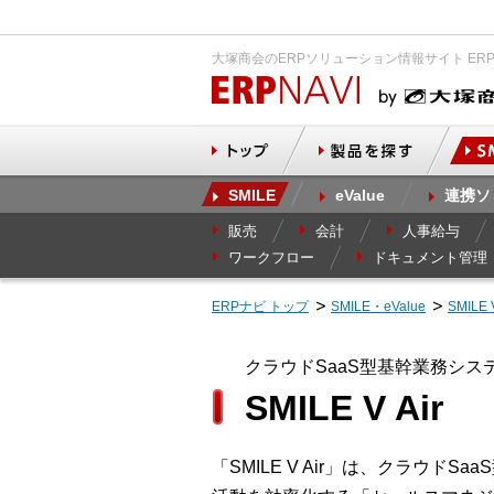
大塚商会のERPソリューション情報サイト ER
SMILE
eValue
連携ソ
販売
会計
人事給与
ワークフロー
ドキュメント管理
ERPナビ トップ
SMILE・eValue
SMIL
クラウドSaaS型基幹業務シス
SMILE V Air
「SMILE V Air」は、クラウ