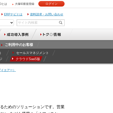
ログイン
IDとは
大塚ID新規登録
ERPナビとは
資料請求・お問い合わせ
ご利用中のお客様
r）
セールスマネジメント
ジ
クラウドSaaS版
イルブイエアー）
率化するためのソリューションです。営業