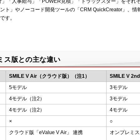
売」「会計」「人事給与」「POWER見積」「トラックスター」をそ
やノーコード開発ツールの「CRM QuickCreator」、情報系シ
です。
ミス版との主な違い
SMILE V Air（クラウド版）（注1）
SMILE V 2
5モデル
3モデル
4モデル（注2）
3モデル
4モデル（注2）
4モデル
×
○
クラウド版「eValue V Air」 連携
オンプレミス版「e