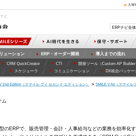
大塚
Pナビ
リューション
ERP・オーダー開発
導入までの流れ
CRM QuickCreator
CTI
開発ツール（Custom AP Builde
スケジューラ
コミュニケーション
DX統合パッケー
E V 2nd Edition（スマイル ブイ セカンド エディション）
SMILE V Air（スマ
テム
ドSaaS型のERPで、販売管理・会計・人事給与などの業務を効