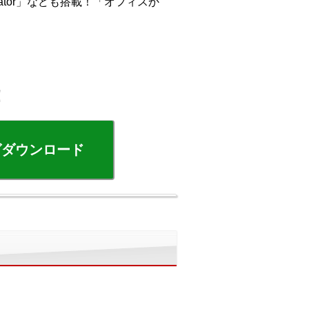
ator」なども搭載！「オフィスか
！
グダウンロード