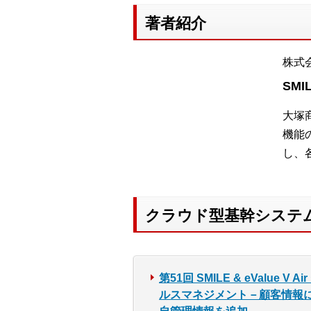
著者紹介
株式
SMI
大塚
機能
し、
クラウド型基幹システム「
第51回 SMILE & eValue V Ai
ルスマネジメント－顧客情報