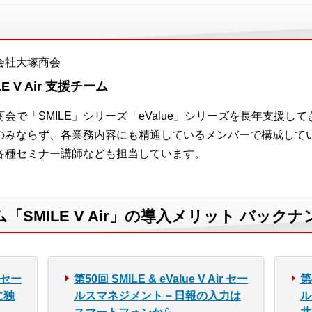
会社大塚商会
LE V Air 支援チーム
商会で「SMILE」シリーズ「eValue」シリーズを長年支援
のみならず、各業務内容にも精通しているメンバーで構成して
各種セミナー講師なども担当しています。
SMILE V Air」の導入メリット バック
r セー
第50回 SMILE & eValue V Air セー
第
に独
ルスマネジメント－日報の入力は
ル