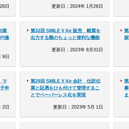
26日
更新日：2024年 1月26日
給与業
第32回 SMILE V Air 販売 帳票を
第
PI連
出力する際のちょっと便利な機能
探
更新日：2023年 8月31日
 9日
与 マ
第29回 SMILE V Air 会計 仕訳伝
第
電子申
票と証憑をひも付けて管理するこ
事
とでペーパーレス化を実現
ま
 2日
更新日：2023年 5月 1日