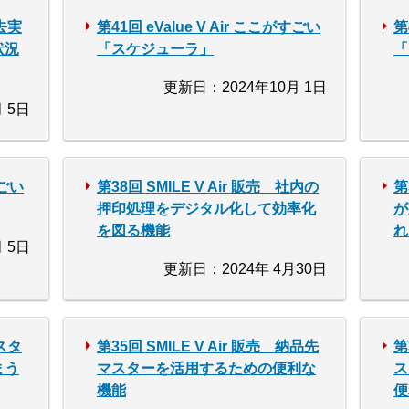
過去実
第41回 eValue V Air ここがすごい
第
状況
「スケジューラ」
「
更新日：2024年10月 1日
 5日
すごい
第38回 SMILE V Air 販売 社内の
第
押印処理をデジタル化して効率化
が
を図る機能
れ
 5日
更新日：2024年 4月30日
マスタ
第35回 SMILE V Air 販売 納品先
第
まう
マスターを活用するための便利な
ス
機能
便