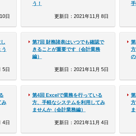
う！
手
10日
更新日：2021年11月 8日
散し
第7回 財務諸表はいつでも確認で
第
ょう
きることが重要です（会計業務
方
編）
の
 5日
更新日：2021年11月 5日
る
第4回 Excelで業務を行っている
第
てみ
方、手軽なシステムを利用してみ
方
ませんか（会計業務編）
ま
 4日
更新日：2021年11月 4日