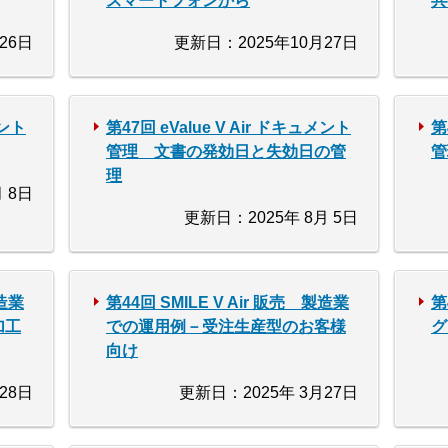
スマートフォンから
共
26日
更新日：2025年10月27日
メント
第47回 eValue V Air ドキュメント
第
管理 文書の発効日と失効日の管
管
理
 8日
更新日：2025年 8月 5日
製造業
第44回 SMILE V Air 販売 製造業
第
加工
での運用例－受注生産型のお客様
グ
向け
28日
更新日：2025年 3月27日