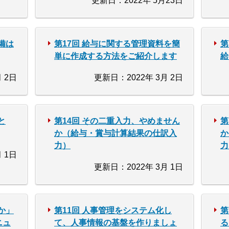
更新日：2022年 5月23日
備は
第17回 給与に関する管理資料を簡
第
単に作成する方法をご紹介します
給
 2日
更新日：2022年 3月 2日
と
第14回 その二重入力、やめません
第
か（給与・賞与計算結果の仕訳入
か
力）
力
 1日
更新日：2022年 3月 1日
か」
第11回 人事管理をシステム化し
第
ニュ
て、人事情報の基盤を作りましょ
る