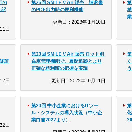
銀行の
第26回 SMILE V Air 販売 請求書
第
仕訳
のPDF出力時の便利機能
精
業
更新日：2023年 1月10日
11日
第23回 SMILE V Air 販売 ロット別
第
件認証
在庫管理機能で、履歴追跡とより
く
正確な粗利額の把握を実現
う
12日
更新日：2022年10月11日
第20回 中小企業におけるITツー
第
ル・システムの導入状況（中小企
化
業白書2022より）
2
22日