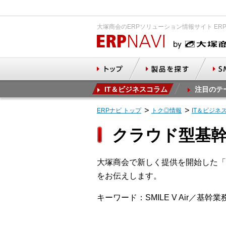
大塚商会のERPソリューション情報サイト ER
IT＆ビジネスコラム
注目のテ
ERPナビ トップ
トク◎情報
IT＆ビジネ
クラウド型基幹シ
大塚商会で新しく提供を開始した「S
をお伝えします。
キーワード：SMILE V Air／基