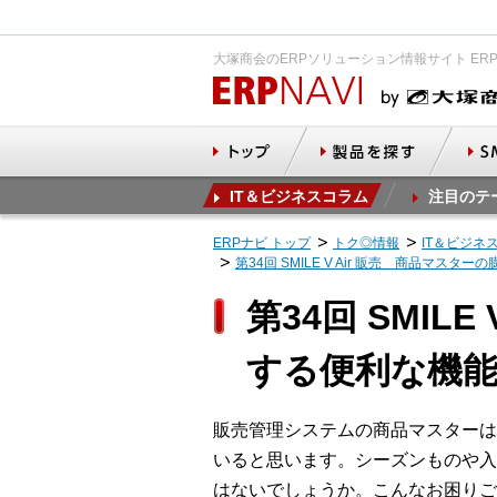
大塚商会のERPソリューション情報サイト ER
IT＆ビジネスコラム
注目のテ
ERPナビ トップ
トク◎情報
IT＆ビジネ
第34回 SMILE V Air 販売 商品マス
第34回 SMI
する便利な機
販売管理システムの商品マスターは
いると思います。シーズンものや入
はないでしょうか。こんなお困りご