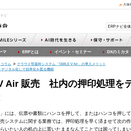
大塚
Pナビ
ーマ
ERPとは
イベント・セミナー
DXのミカタ
スコラム
クラウド型基幹システム「SMILE V Air」の導入メリット
印処理をデジタル化して効率化を図る機能
LE V Air 販売 社内の押印処
」には、伝票や書類にハンコを押して、またはハンコを押して
売システムに関する業務では、押印処理を早く済ませて次の作
らいたい人の机の上に置いたままなんてことでは困ってしまい