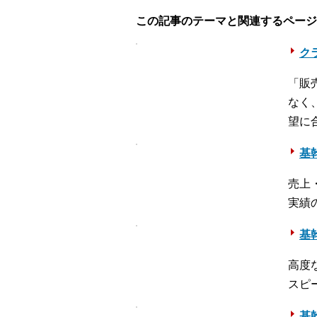
この記事のテーマと関連するページ
クラ
「販
なく
望に
基幹
売上
実績
基幹
高度
スピ
基