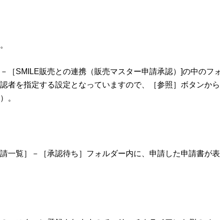
。
－［SMILE販売との連携（販売マスター申請承認）]の中のフ
認者を指定する設定となっていますので、［参照］ボタンから
）。
請一覧］－［承認待ち］フォルダー内に、申請した申請書が表