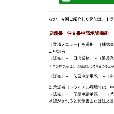
なお、今回ご紹介した機能は、トラ
見積書・注文書申請承認機能
［業務メニュー］を選択、［株式会
1. 申請者
［販売］－［日次業務］－［通常業
＊ 申請前であれば、見積処理にて内容の修正
［販売］－［伝票申請承認］－［申
2. 承認者（トライアル環境では、
［販売］－［伝票申請承認］－［承
承認がされると見積書または注文書