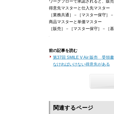
ワークフローで承認されると、販売
得意先マスターと仕入先マスター
［業務共通］－［マスター保守］－
商品マスターと単価マスター
［販売］－［マスター保守］－［基
前の記事を読む
第37回 SMILE V Air 販売
なければいけない得意先がある
関連するページ