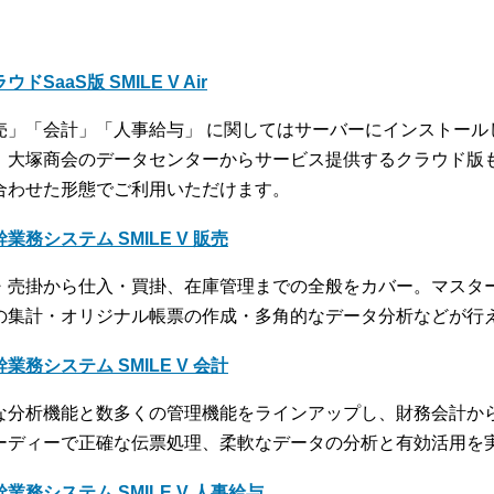
ウドSaaS版 SMILE V Air
売」「会計」「人事給与」 に関してはサーバーにインストール
、大塚商会のデータセンターからサービス提供するクラウド版
合わせた形態でご利用いただけます。
業務システム SMILE V 販売
・売掛から仕入・買掛、在庫管理までの全般をカバー。マスタ
の集計・オリジナル帳票の作成・多角的なデータ分析などが行
業務システム SMILE V 会計
な分析機能と数多くの管理機能をラインアップし、財務会計か
ーディーで正確な伝票処理、柔軟なデータの分析と有効活用を
幹業務システム SMILE V 人事給与