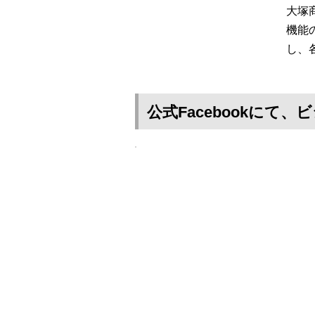
大塚
機能
し、
公式Facebookに