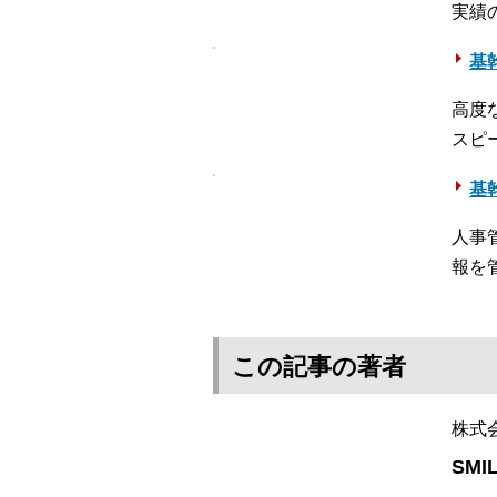
実績
基幹
高度
スピ
基
人事
報を
この記事の著者
株式
SMI