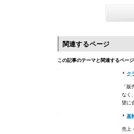
関連するページ
この記事のテーマと関連するページ
クラ
「販
なく
望に
基幹
売上