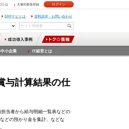
ログイン
IDとは
大塚ID新規登録
ERPナビとは
資料請求・お問い合わせ
ル中小企業
IT経営とは
賞与計算結果の仕
与担当者から給与明細一覧表などの
などの預かり金を集計、などな
。