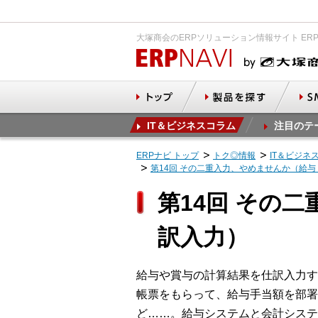
大塚商会のERPソリューション情報サイト ER
IT＆ビジネスコラム
注目のテ
ERPナビ トップ
トク◎情報
IT＆ビジネ
第14回 その二重入力、やめませんか（給
第14回 その
訳入力）
給与や賞与の計算結果を仕訳入力す
帳票をもらって、給与手当額を部署
ど……。給与システムと会計システ