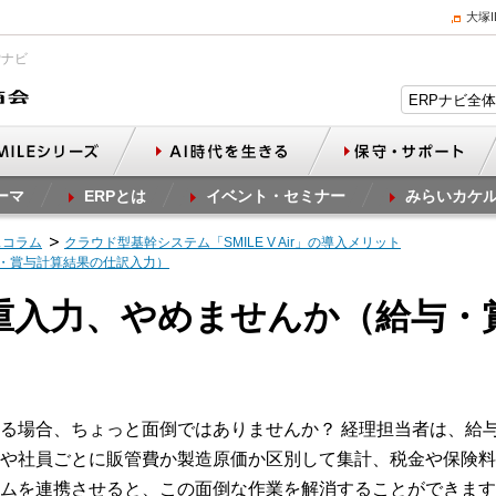
大塚
Pナビ
ーマ
ERPとは
イベント・セミナー
みらいカケ
スコラム
クラウド型基幹システム「SMILE V Air」の導入メリット
与・賞与計算結果の仕訳入力）
二重入力、やめませんか（給与・
る場合、ちょっと面倒ではありませんか？ 経理担当者は、給
や社員ごとに販管費か製造原価か区別して集計、税金や保険料
ムを連携させると、この面倒な作業を解消することができます