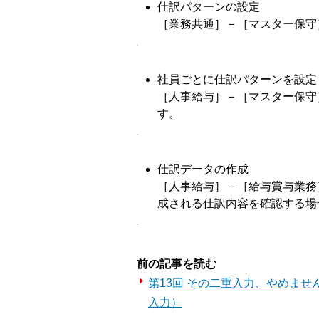
仕訳パターンの設定
［業務共通］－［マスター保守
社員ごとに仕訳パターンを設定
［人事給与］－［マスター保守
す。
仕訳データの作成
［人事給与］－［給与賞与業務
成される仕訳内容を確認する場
前の記事を読む
第13回 その二重入力、やめま
入力）