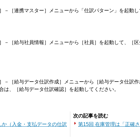
］－［連携マスター］メニューから「仕訳パターン」を起動し
］－［給与社員情報］メニューから［社員］を起動して、［区
］－［給与データ仕訳作成］メニューから［給与データ仕訳作
合は、［給与データ仕訳確認］を起動してください。
次の記事を読む
せんか（入金・支払データの仕訳
第15回 在庫管理は「正確