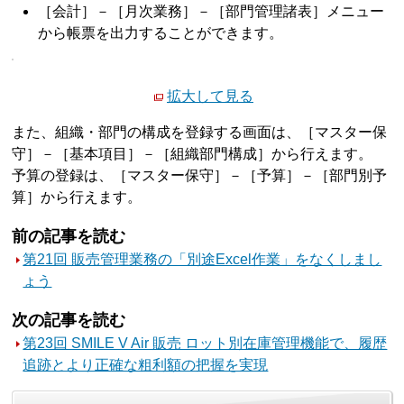
［会計］－［月次業務］－［部門管理諸表］メニュー
から帳票を出力することができます。
拡大して見る
また、組織・部門の構成を登録する画面は、［マスター保
守］－［基本項目］－［組織部門構成］から行えます。
予算の登録は、［マスター保守］－［予算］－［部門別予
算］から行えます。
前の記事を読む
第21回 販売管理業務の「別途Excel作業」をなくしまし
ょう
次の記事を読む
第23回 SMILE V Air 販売 ロット別在庫管理機能で、履歴
追跡とより正確な粗利額の把握を実現