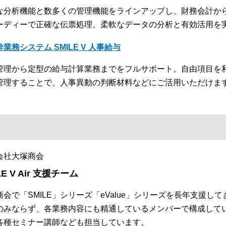
な分析機能と数多くの管理機能をラインアップし、財務会計か
ーディーで正確な伝票処理、柔軟なデータの分析と有効活用を
幹業務システム SMILE V 人事給与
管理から定型の給与計算業務までをフルサポート。自由項目を
管理することで、人事異動の判断材料などにご活用いただけま
会社大塚商会
LE V Air 支援チーム
商会で「SMILE」シリーズ「eValue」シリーズを長年支援
のみならず、各業務内容にも精通しているメンバーで構成して
各種セミナー講師なども担当しています。