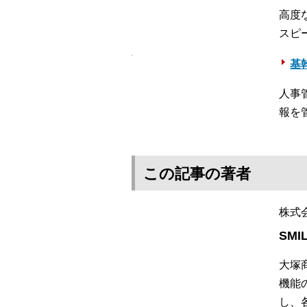
高度
スピ
基
人事
報を
この記事の著者
株式
SMI
大塚
機能
し、