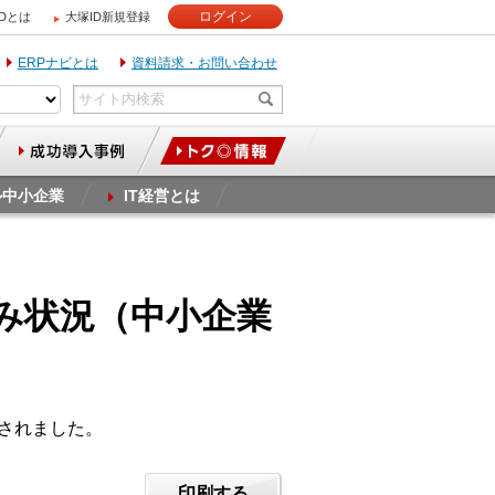
ログイン
IDとは
大塚ID新規登録
ERPナビとは
資料請求・お問い合わせ
ル中小企業
IT経営とは
組み状況（中小企業
開されました。
印刷する