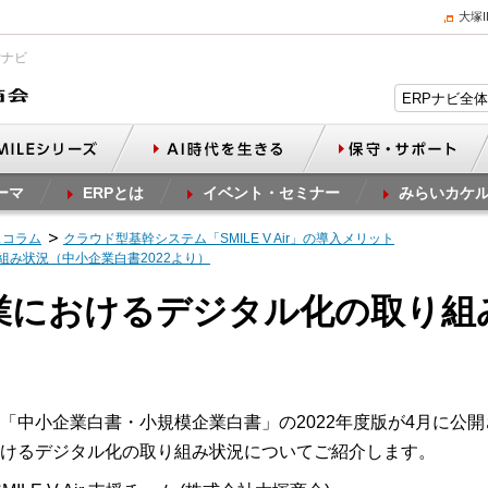
大塚
Pナビ
ーマ
ERPとは
イベント・セミナー
みらいカケ
スコラム
クラウド型基幹システム「SMILE V Air」の導入メリット
組み状況（中小企業白書2022より）
企業におけるデジタル化の取り
）
「中小企業白書・小規模企業白書」の2022年度版が4月に公
けるデジタル化の取り組み状況についてご紹介します。