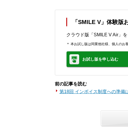
「SMILE V」体験
クラウド版「SMILE V Ai
＊ 本お試し版は同業他社様、個人のお
お試し版を申し込む
前の記事を読む
第18回 インボイス制度への準備