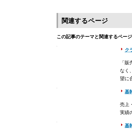
関連するページ
この記事のテーマと関連するページ
クラ
「販
なく
望に
基幹
売上
実績
基幹