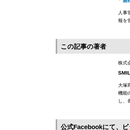
基
人事
報を
この記事の著者
株式
SMI
大塚
機能
し、
公式Facebookに