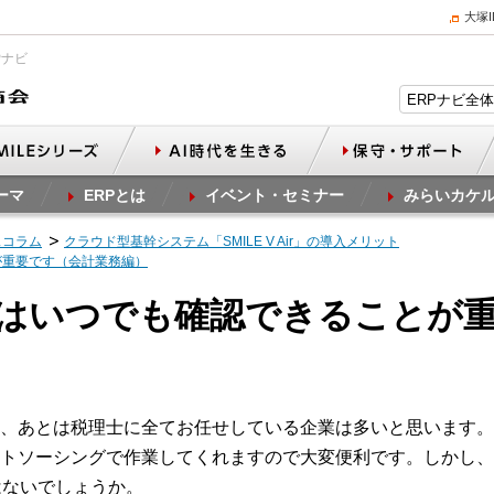
大塚
Pナビ
ーマ
ERPとは
イベント・セミナー
みらいカケ
スコラム
クラウド型基幹システム「SMILE V Air」の導入メリット
が重要です（会計業務編）
表はいつでも確認できることが
、あとは税理士に全てお任せしている企業は多いと思います。
トソーシングで作業してくれますので大変便利です。しかし、
はないでしょうか。