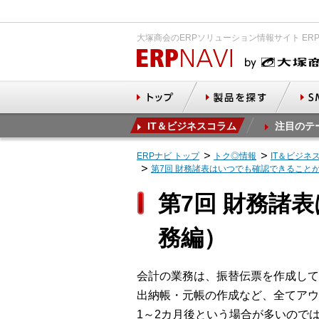
大塚商会のERPソリューション情報サイト ER
IT＆ビジネスコラム
注目のテ
ERPナビ トップ
トク◎情報
IT＆ビジネ
第7回 財務諸表はいつでも確認できること
第7回 財務諸
務編）
会計の業務は、振替伝票を作成して
出納帳・元帳の作成など、全てアウ
1～2カ月後という場合が多いので