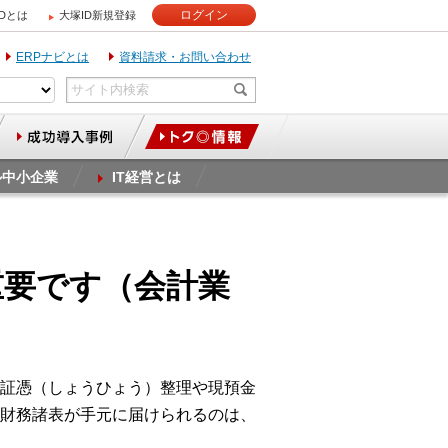
ログイン
IDとは
大塚ID新規登録
ERPナビとは
資料請求・お問い合わせ
ル中小企業
IT経営とは
重要です（会計業
証憑（しょうひょう）整理や現預金
財務諸表が手元に届けられるのは、