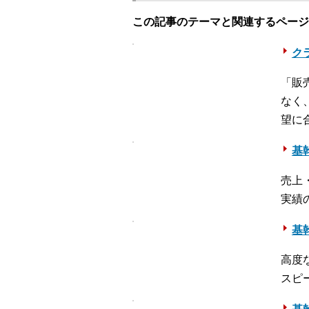
この記事のテーマと関連するページ
クラ
「販
なく
望に
基幹
売上
実績
基幹
高度
スピ