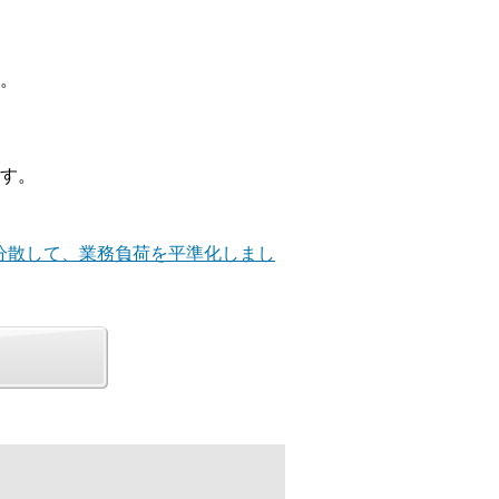
。
す。
を分散して、業務負荷を平準化しまし