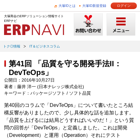
大塚IDとは
大塚ID新規登録
ログイン
大塚商会のERPソリューション情報サイト
ERPナビ
トク◎情報
IT＆ビジネスコラム
第41回 「品質を守る開発手法II：
DevTeOps」
公開日：2016年10月27日
著者：藤井 洋一 (日本ナレッジ株式会社)
キーワード：パッケージソフト / ソフト品質
第40回のコラムで「DevTeOps」について書いたところ結
構反響がありましたので、少し具体的な話を追加します。
「品質を上げるには結局どうすればいいのだ！」という質
問の回答が「DevTeOps」と定義しました。これは開発
（Development）と運用（Operation）それにテスト