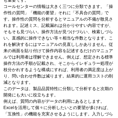
も重要です。
コールセンターの情報は大きく三つに分類できます。「操
作性の質問」「機能の要望」それに「不具合の質問」で
す。操作性の質問を分析するとマニュアルの不備が散見さ
れます。記述ミス、記載漏れは分かりやすい内容ですが、
そもそも見づらい。操作方法が見つけづらい、検索しづら
い。直感的に操作できない等々相当な件数となります。こ
れを解決するにはマニュアルの見直ししかありません。従
来の画面を貼り付けて操作内容を記述するだけのマニュア
ルでは利用者は理解できません。例えば、想定される標準
操作方法の手順が記載され、そこからイレギュラー処理が
枝分かれするような構成にすれば、利用者の満足度は上が
り、問い合わせ件数は減ります。結果的に運用コストの削
減となります。
このデータは、製品品質特性に分類して分析すると次期の
開発にも大いに役立ちます。
例えば、質問の内容がデータの利用にあるとします。
Excelを活用して個々に分析したいとの要望が多ければ、
「互換性」の機能を充実させるようにします。入力しづら