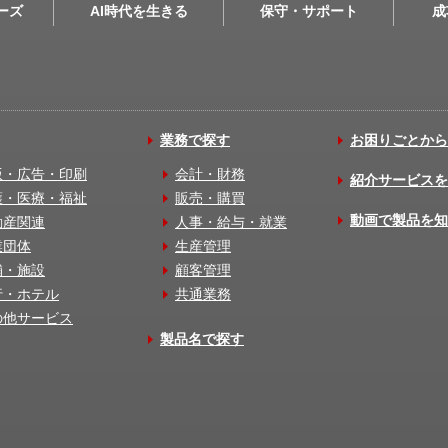
リーズ
AI時代を生きる
保守・サポート
成
業務で探す
お困りごとから
版・広告・印刷
会計・財務
紹介サービスを
護・医療・福祉
販売・購買
動画で製品を知
動産関連
人事・給与・就業
業団体
生産管理
舗・施設
顧客管理
行・ホテル
共通業務
の他サービス
製品名で探す