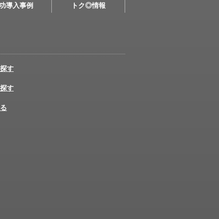
功導入事例
トク◎情報
探す
探す
る