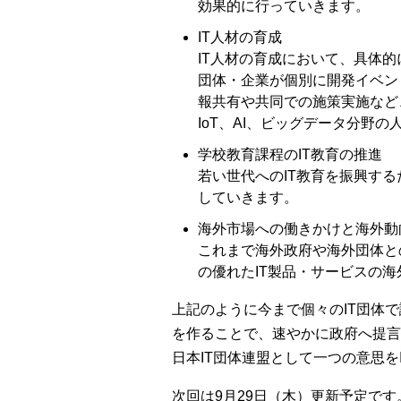
効果的に行っていきます。
IT人材の育成
IT人材の育成において、具体
団体・企業が個別に開発イベン
報共有や共同での施策実施など
IoT、AI、ビッグデータ分野
学校教育課程のIT教育の推進
若い世代へのIT教育を振興す
していきます。
海外市場への働きかけと海外動
これまで海外政府や海外団体と
の優れたIT製品・サービスの
上記のように今まで個々のIT団体
を作ることで、速やかに政府へ提言
日本IT団体連盟として一つの意思
次回は9月29日（木）更新予定です