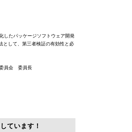
特化したパッケージソフトウェア開発
手法として、第三者検証の有効性と必
準委員会 委員長
けしています！