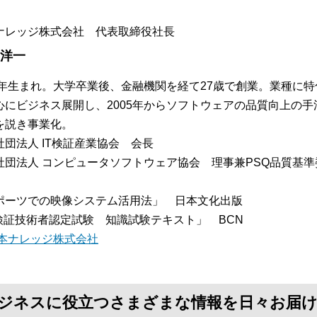
ナレッジ株式会社 代表取締役社長
 洋一
57年生まれ。大学卒業後、金融機関を経て27歳で創業。業種に
心にビジネス展開し、2005年からソフトウェアの品質向上の
を説き事業化。
社団法人 IT検証産業協会 会長
社団法人 コンピュータソフトウェア協会 理事兼PSQ品質基
：
ポーツでの映像システム活用法」 日本文化出版
T検証技術者認定試験 知識試験テキスト」 BCN
本ナレッジ株式会社
て、ビジネスに役立つさまざまな情報を日々お届