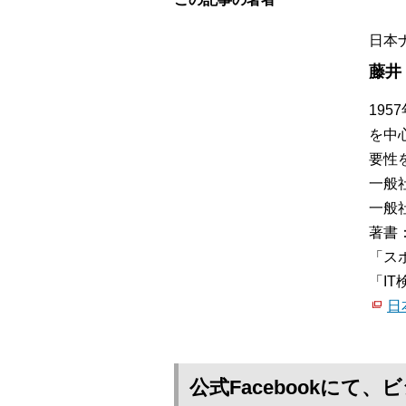
日本
藤井
19
を中
要性
一般
一般
著書
「ス
「I
日
公式Facebookに