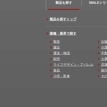
製品を探す
SMILEシ
製品を探すトップ
業種・業界で探す
製造
出
建設
介
運送・物流
不
卸売
士
ライフデザイン・アパレル
店
食品
旅
小売・飲食
そ