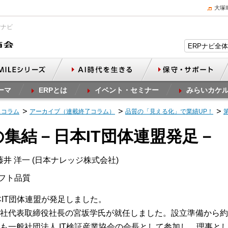
大塚
Pナビ
ーマ
ERPとは
イベント・セミナー
みらいカケ
スコラム
アーカイブ（連載終了コラム）
品質の「見える化」で業績UP！
体の集結－日本IT団体連盟発足－
井 洋一 (日本ナレッジ株式会社)
ソフト品質
日本IT団体連盟が発足しました。
社代表取締役社長の宮坂学氏が就任しました。設立準備から約
も一般社団法人 IT検証産業協会の会長として参加し、理事と