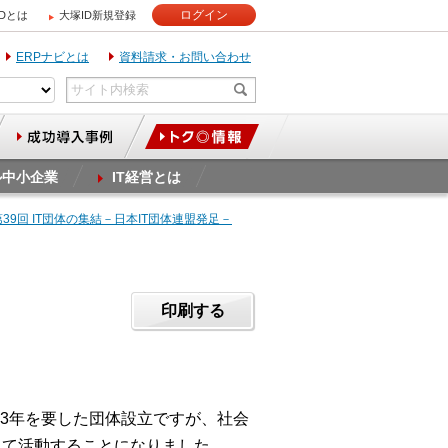
ログイン
IDとは
大塚ID新規登録
ERPナビとは
資料請求・お問い合わせ
ル中小企業
IT経営とは
第39回 IT団体の集結－日本IT団体連盟発足－
印刷する
3年を要した団体設立ですが、社会
して活動することになりました。