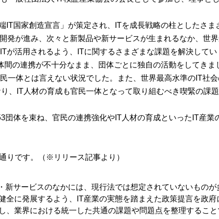
先端IT国家創造宣言」が策定され、ITを成長戦略の柱としたさま
術開発が進み、次々と新製品や新サービスが生まれるなか、世界
ITが活用されるよう、ITに関するさまざまな課題を解決して
で団体間の連携が不十分なまま、団体ごとに独自の活動をしてき
一体とは言えない状況でした。また、世界最高水準のIT社会の
おり、IT人材の育成も官民一体となって取り組むべき喫緊の課
ち53団体を束ね、官民の連携強化やIT人材の育成といったIT産
の通りです。（※リリース記事より）
品・新サービスのなかには、現行法では想定されていないものが
健全に発展するよう、IT産業の実態を踏まえた政策提言を政府
し、業界における統一した共通の課題や問題点を整理すること