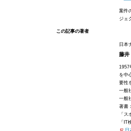
案件
ジェ
この記事の著者
日本
藤井
19
を中
要性
一般
一般
著書
「ス
「I
日