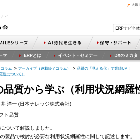
大塚
Pナビ
ーマ
ERPとは
イベント・セミナー
DXのミカタ
スコラム
アーカイブ（連載終了コラム）
品質の「見える化」で業績UP！
網羅性について）
時の品質から学ぶ（利用状況網羅
井 洋一 (日本ナレッジ株式会社)
ソフト品質
について解説しました。
の製品で検討が必要な利用状況網羅性に関して記述します。