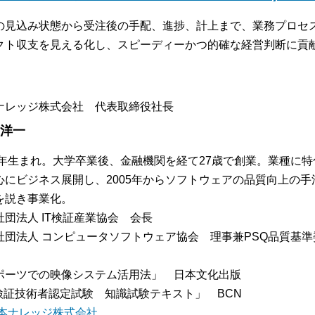
の見込み状態から受注後の手配、進捗、計上まで、業務プロセ
クト収支を見える化し、スピーディーかつ的確な経営判断に貢
ナレッジ株式会社 代表取締役社長
 洋一
57年生まれ。大学卒業後、金融機関を経て27歳で創業。業種に
心にビジネス展開し、2005年からソフトウェアの品質向上の
を説き事業化。
社団法人 IT検証産業協会 会長
社団法人 コンピュータソフトウェア協会 理事兼PSQ品質基
：
ポーツでの映像システム活用法」 日本文化出版
T検証技術者認定試験 知識試験テキスト」 BCN
本ナレッジ株式会社