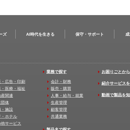
リーズ
AI時代を生きる
保守・サポート
成
業務で探す
お困りごとから
版・広告・印刷
会計・財務
紹介サービスを
護・医療・福祉
販売・購買
動画で製品を知
動産関連
人事・給与・就業
業団体
生産管理
舗・施設
顧客管理
行・ホテル
共通業務
の他サービス
製品名で探す