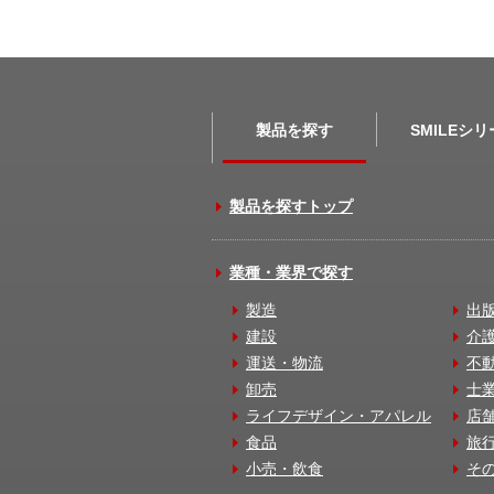
製品を探す
SMILEシ
製品を探すトップ
業種・業界で探す
製造
出
建設
介
運送・物流
不
卸売
士
ライフデザイン・アパレル
店
食品
旅
小売・飲食
そ