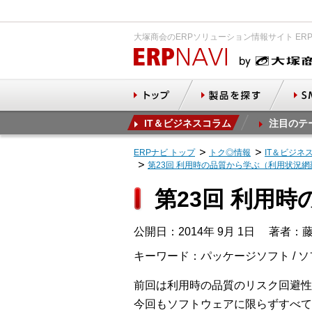
大塚商会のERPソリューション情報サイト ER
IT＆ビジネスコラム
注目のテ
ERPナビ トップ
トク◎情報
IT＆ビジネ
第23回 利用時の品質から学ぶ（利用状況
第23回 利用
公開日：2014年 9月 1日
著者：藤
キーワード：パッケージソフト / 
前回は利用時の品質のリスク回避性
今回もソフトウェアに限らずすべて