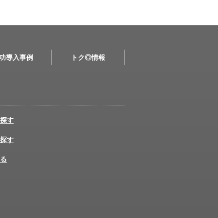
功導入事例
トク◎情報
探す
探す
る