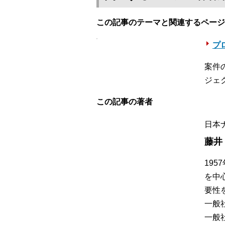
この記事のテーマと関連するページ
プロ
案件
ジェ
この記事の著者
日本
藤井
19
を中
要性
一般
一般