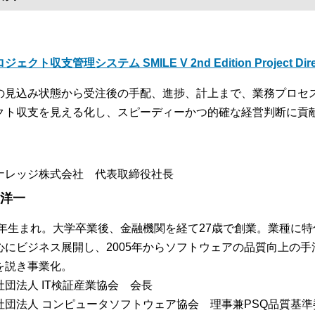
ジェクト収支管理システム SMILE V 2nd Edition Project Dire
の見込み状態から受注後の手配、進捗、計上まで、業務プロセ
クト収支を見える化し、スピーディーかつ的確な経営判断に貢
ナレッジ株式会社 代表取締役社長
 洋一
57年生まれ。大学卒業後、金融機関を経て27歳で創業。業種に
心にビジネス展開し、2005年からソフトウェアの品質向上の
を説き事業化。
社団法人 IT検証産業協会 会長
社団法人 コンピュータソフトウェア協会 理事兼PSQ品質基