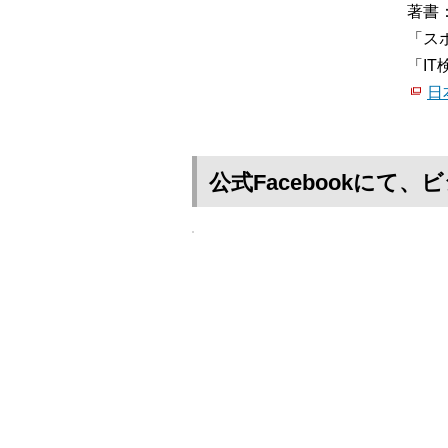
著書
「ス
「I
日
公式Facebookに