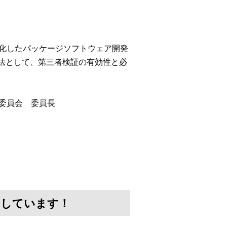
特化したパッケージソフトウェア開発
手法として、第三者検証の有効性と必
準委員会 委員長
けしています！