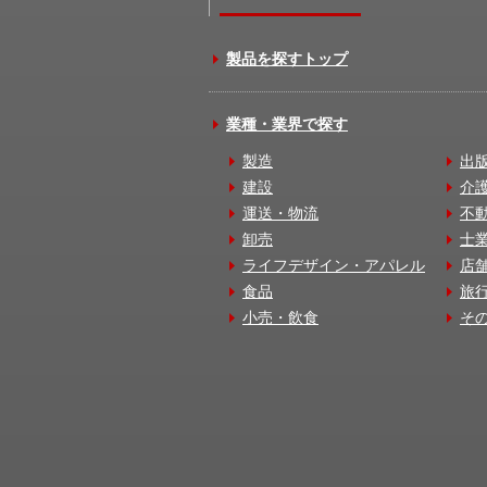
製品を探すトップ
業種・業界で探す
製造
出
建設
介
運送・物流
不
卸売
士
ライフデザイン・アパレル
店
食品
旅
小売・飲食
そ