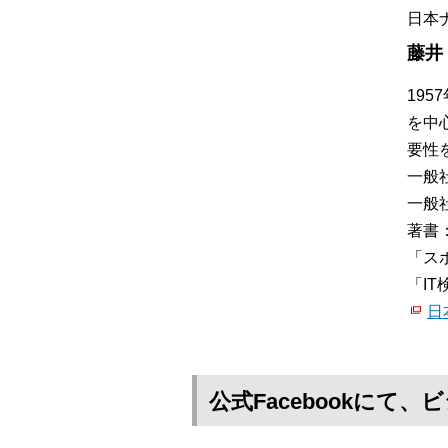
日本
藤井
19
を中
要性
一般
一般
著書
「ス
「I
日
公式Facebookに