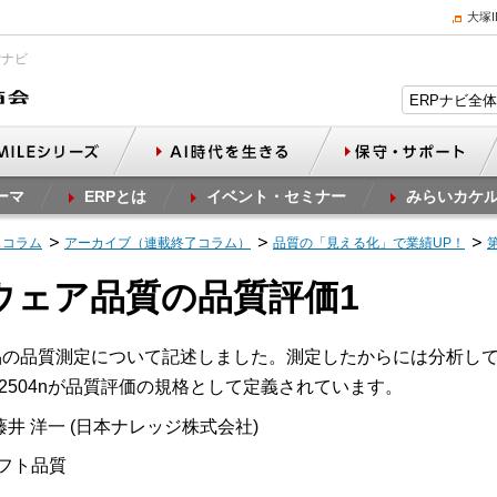
大塚
Pナビ
ーマ
ERPとは
イベント・セミナー
みらいカケ
スコラム
アーカイブ（連載終了コラム）
品質の「見える化」で業績UP！
トウェア品質の品質評価1
品の品質測定について記述しました。測定したからには分析し
EC 2504nが品質評価の規格として定義されています。
井 洋一 (日本ナレッジ株式会社)
ソフト品質