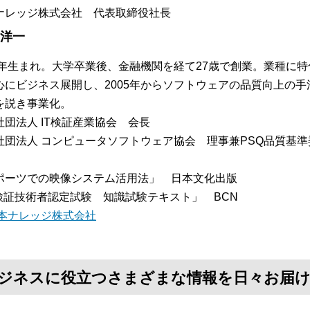
ナレッジ株式会社 代表取締役社長
 洋一
57年生まれ。大学卒業後、金融機関を経て27歳で創業。業種に
心にビジネス展開し、2005年からソフトウェアの品質向上の
を説き事業化。
社団法人 IT検証産業協会 会長
社団法人 コンピュータソフトウェア協会 理事兼PSQ品質基
：
ポーツでの映像システム活用法」 日本文化出版
T検証技術者認定試験 知識試験テキスト」 BCN
本ナレッジ株式会社
て、ビジネスに役立つさまざまな情報を日々お届