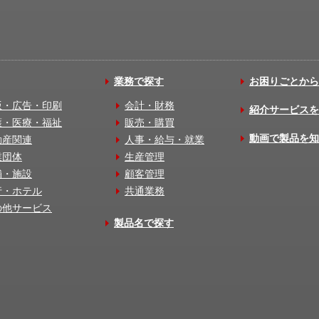
業務で探す
お困りごとから
版・広告・印刷
会計・財務
紹介サービスを
護・医療・福祉
販売・購買
動画で製品を知
動産関連
人事・給与・就業
業団体
生産管理
舗・施設
顧客管理
行・ホテル
共通業務
の他サービス
製品名で探す