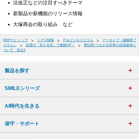
法改正などの注目すべきテーマ
新製品や新機能のリリース情報
大塚商会の取り組み など
ERPナビ トップ
トク◎情報
IT＆ビジネスコラム
アーカイブ（連載終了
コラム）
品質の「見える化」で業績UP！
第52回 つながる世界の品質確保に
ついて 視点2
製品を探す
SMILEシリーズ
AI時代を生きる
保守・サポート