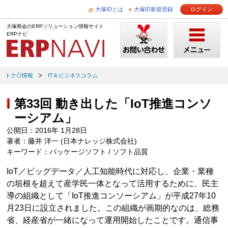
大塚IDとは
大塚ID新規登録
ログイン
大塚商会のERPソリューション情報サイト
ERPナビ
トク◎情報
IT＆ビジネスコラム
第33回 動き出した「IoT推進コンソ
ーシアム」
公開日：2016年 1月28日
著者：藤井 洋一 (日本ナレッジ株式会社)
キーワード：パッケージソフト / ソフト品質
IoT／ビッグデータ／人工知能時代に対応し、企業・業種
の垣根を超えて産学民一体となって活用するために、民主
導の組織として「IoT推進コンソーシアム」が平成27年10
月23日に設立されました。この組織が画期的なのは、総務
省、経産省が一緒になって運用開始したことです。通信事