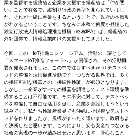
業を監督する総務省と企業を支援する経産省は「仲が悪
い」ことで有名で、縦割り行政の典型と見られていまし
た。それが一緒に事業をするということで、政府の本気度
がわかるということです。ちなみに本稿で何度か登場した
独立行政法人情報処理推進機構（略称IPA）は、経産省の
外郭団体で、情報産業向けの支援をしてきました。
今回、この「IoT推進コンソーシアム」活動の一環として
「スマートIoT推進フォーラム」が開催され、その活動概
要が発表されました。この中で注目すべきがIoTテストベ
ッドの整備と活用促進活動です。つながる世界では、多く
の接続可能な機器との「接続性検証」が必須となります。
しかし、一企業がすべての機器を調達してテスト環境を準
備することは不可能です。その不安に対して、テストベッ
ドを整備して自由な活用を促し、産業を創設しようという
試みです。私たち検証産業界でも沖縄に小規模なテストベ
ッドを作りましたが、規模がまったく違います。政府もよ
く決断したと思います。これにより、安心安全なつながる
社会の実現の一歩が踏み出せたと思います。肝心なこと