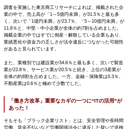
調査を実施した東京商工リサーチによれば、掲載された企
業の中で、売上高が「1～5億円未満」が31.5％と最も多
く、次いで「1億円未満」が23.7％、「5～10億円未満」が
11.8％と、中堅・中小企業が全体の約7割を占めました。
掲載企業の中ではすでに倒産・解散している企業もあり、
業績悪化や資金力の乏しさが法令違反につながった可能性
があると見られています。
また、業種別では建設業が34.6％と最も多く、次いで製造
業が22.8％、サービス業が20.5％と続き、上位の3産業が
全体の約8割を占めました。一方、金融・保険業は0.3％、
不動産業は0.6％と極めて少数でした。
「働き方改革」重要なカギの一つに“ITの活用”が
あった！
そもそも「ブラック企業リスト」とは、安全管理や長時間
労働、賃金不払いなど労働関係法令に違反した疑いで送検