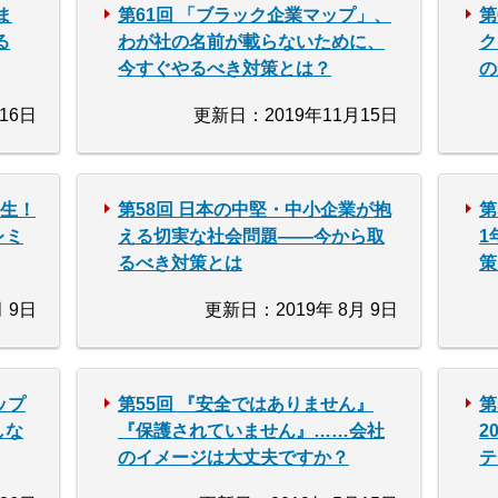
ま
第61回 「ブラック企業マップ」、
第
る
わが社の名前が載らないために、
ク
今すぐやるべき対策とは？
の
16日
更新日：2019年11月15日
発生！
第58回 日本の中堅・中小企業が抱
第
レミ
える切実な社会問題――今から取
1
るべき対策とは
策
 9日
更新日：2019年 8月 9日
ップ
第55回 『安全ではありません』
第
しな
『保護されていません』……会社
2
のイメージは大丈夫ですか？
テ