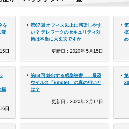
今を
第67回 オフィス以上に感染しやす
第
に変
い？ テレワークのセキュリティ対
拡
策は本当に大丈夫ですか
め
15日
更新日：2020年 5月15日
ッ
第64回 続出する感染被害……最恐
第
ウイルス「Emotet」の真の狙いと
2
の構
は？
更新日：2020年 2月17日
16日