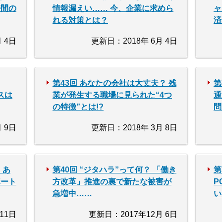
時間の
情報漏えい…… 今、企業に求めら
ャ
れる対策とは？
済
 4日
更新日：2018年 6月 4日
第43回 あなたの会社は大丈夫？ 残
第
スは
業が発生する職場に見られた“4つ
通
の特徴”とは!?
問
 9日
更新日：2018年 3月 8日
 あ
第40回 “ジタハラ”って何？ 「働き
第
ポート
方改革」推進の裏で新たな被害が
P
急増中……
い
11日
更新日：2017年12月 6日