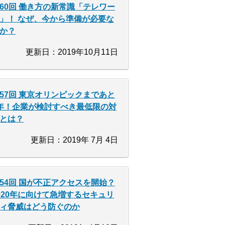
60回 働き方の新常識「テレワー
」！ なぜ、今から準備が必要な
か？
更新日：2019年10月11日
57回 東京オリンピックまであと
年！企業が検討すべき最低限の対
とは？
更新日：2019年 7月 4日
54回 国が不正アクセスを開始？
020年に向けて急増するセキュリ
ィ脅威はどう防ぐのか