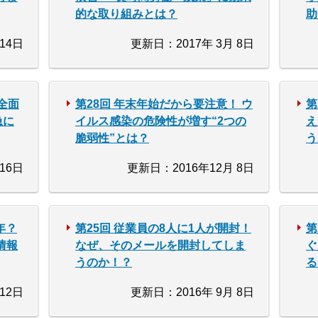
的な取り組みとは？
助
14日
更新日：2017年 3月 8日
全面
第28回 年末年始だから要注意！ ウ
第
急に
イルス感染の危険性が増す“2つの
え
脆弱性”とは？
う
16日
更新日：2016年12月 8日
年？
第25回 従業員の8人に1人が開封！
第
情報
なぜ、そのメールを開封してしま
ぐ
うのか！？
る
12日
更新日：2016年 9月 8日