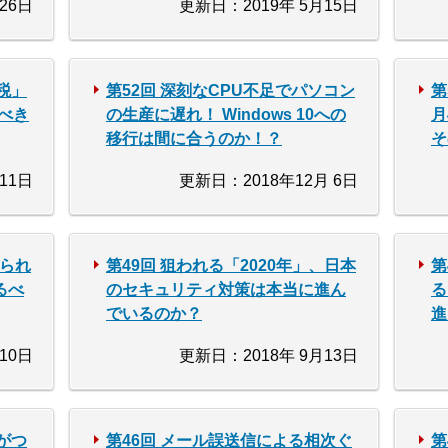
26日
更新日：2019年 5月15日
税」
第52回 深刻なCPU不足でパソコン
第
るべき
の生産に遅れ！ Windows 10への
月
移行は間に合うのか！？
そ
11日
更新日：2018年12月 6日
められ
第49回 狙われる「2020年」、日本
第
るべ
のセキュリティ対策は本当に進ん
る
でいるのか？
進
10日
更新日：2018年 9月13日
がつ
第46回 メール誤送信による相次ぐ
第