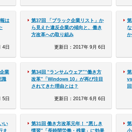
情報は
第37回 「ブラック企業リスト」か
第
た
ら見えた違反企業の傾向と、働き
な
方改革への取り組み
か
 4日
更新日：2017年 9月 6日
小企業
第34回 “ランサムウェア”“働き方
第
意識
改革”「Windows 10」が再び注目
v
されてきた理由とは？
回
 5日
更新日：2017年 6月 6日
いい
第31回 働き方改革元年！ “悪しき
第
行ま
慣習”「長時間労働・残業」に効果
小