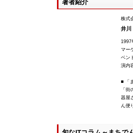
著者紹介
株式
井川
19
マー
ベン
演内
■ 
「街
器屋
ん便
旬なITコラム～まちで