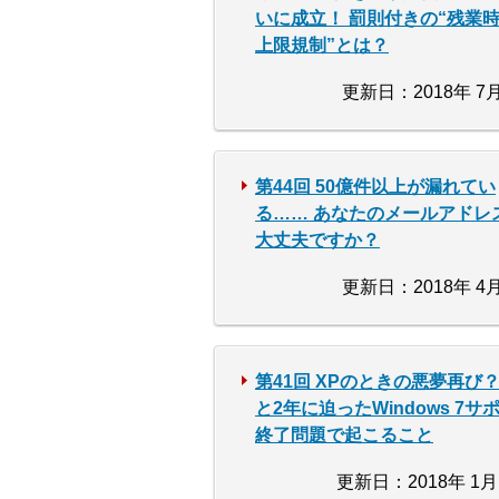
いに成立！ 罰則付きの“残業
上限規制”とは？
更新日：2018年 7月
第44回 50億件以上が漏れてい
る…… あなたのメールアドレ
大丈夫ですか？
更新日：2018年 4月
第41回 XPのときの悪夢再び？
と2年に迫ったWindows 7サ
終了問題で起こること
更新日：2018年 1月