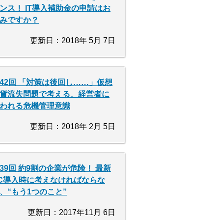
ンス！ IT導入補助金の申請はお
みですか？
更新日：2018年 5月 7日
42回 「対策は後回し……」仮想
貨流失問題で考える、経営者に
われる危機管理意識
更新日：2018年 2月 5日
39回 約9割の企業が危険！ 最新
C導入時に考えなければならな
、“もう1つのこと”
更新日：2017年11月 6日