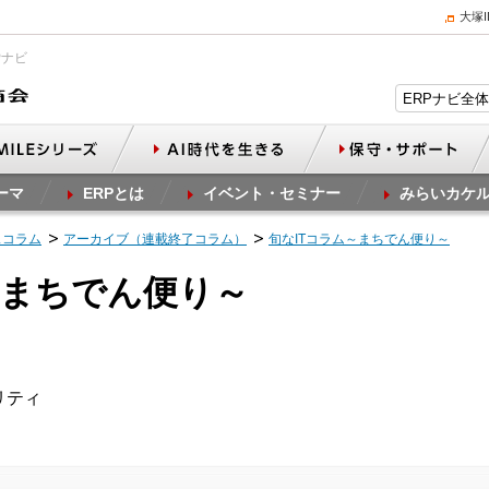
大塚
Pナビ
ーマ
ERPとは
イベント・セミナー
みらいカケ
スコラム
アーカイブ（連載終了コラム）
旬なITコラム～まちでん便り～
～まちでん便り～
ュリティ