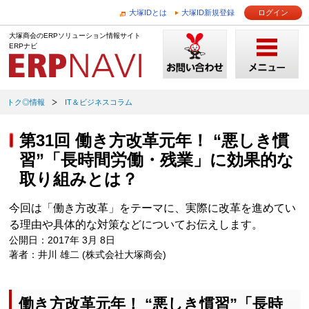
大塚IDとは
大塚ID新規登録
ログイン
大塚商会のERPソリューション情報サイト
ERPナビ
トク◎情報
IT＆ビジネスコラム
第31回 働き方改革元年！ “悪しき慣
習”「長時間労働・残業」に効果的な
取り組みとは？
今回は「働き方改革」をテーマに、実際に改革を進めてい
る理由や具体的な対策などについてお伝えします。
公開日：2017年 3月 8日
著者：井川 雄二 (株式会社大塚商会)
働き方改革元年！ “悪しき慣習”「長時