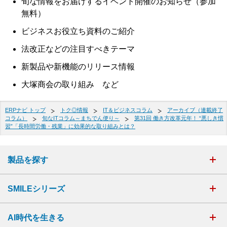
旬な情報をお届けするイベント開催のお知らせ（参加
無料）
ビジネスお役立ち資料のご紹介
法改正などの注目すべきテーマ
新製品や新機能のリリース情報
大塚商会の取り組み など
ERPナビ トップ
トク◎情報
IT＆ビジネスコラム
アーカイブ（連載終了
コラム）
旬なITコラム～まちでん便り～
第31回 働き方改革元年！ “悪しき慣
習”「長時間労働・残業」に効果的な取り組みとは？
製品を探す
SMILEシリーズ
AI時代を生きる