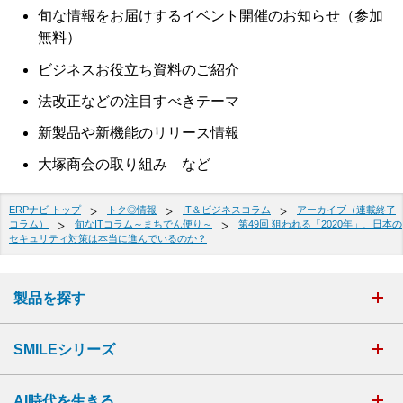
旬な情報をお届けするイベント開催のお知らせ（参加
無料）
ビジネスお役立ち資料のご紹介
法改正などの注目すべきテーマ
新製品や新機能のリリース情報
大塚商会の取り組み など
ERPナビ トップ
トク◎情報
IT＆ビジネスコラム
アーカイブ（連載終了
コラム）
旬なITコラム～まちでん便り～
第49回 狙われる「2020年」、日本の
セキュリティ対策は本当に進んでいるのか？
製品を探す
SMILEシリーズ
AI時代を生きる