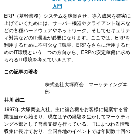
入門
ERP（基幹業務）システムを稼働させ、導入成果を確実に
上げていくためには、サーバー機器やクライアント端末な
どの各種ハードウェアやネットワーク、そしてセキュリテ
ィ対策などのIT環境が必要になります。ここでは、ERPを
利用するために不可欠なIT環境、ERPをさらに活用するた
めのIT環境という二つの方向から、ERPの安定稼働に求め
られるIT環境を考えていきます。
この記事の著者
株式会社大塚商会 マーケティング本
部
井川 雄二
1997年 大塚商会入社。主に複合機をお客様に提案する営
業担当から始まり、現在はその経験を生かしてマーケティ
ング本部として営業支援を行っている。ITにまつわる情報
収集に長けており、全国各地のイベントでは年間数十回の