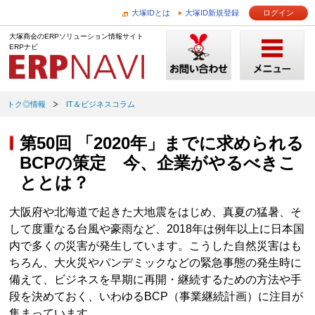
大塚IDとは
大塚ID新規登録
ログイン
大塚商会のERPソリューション情報サイト
ERPナビ
トク◎情報
IT＆ビジネスコラム
第50回 「2020年」までに求められる
BCPの策定 今、企業がやるべきこ
ととは？
大阪府や北海道で起きた大地震をはじめ、真夏の猛暑、そ
して度重なる台風や豪雨など、2018年は例年以上に日本国
内で多くの災害が発生しています。こうした自然災害はも
ちろん、大火災やパンデミックなどの緊急事態の発生時に
備えて、ビジネスを早期に再開・継続するための方法や手
段を決めておく、いわゆるBCP（事業継続計画）に注目が
集まっています。