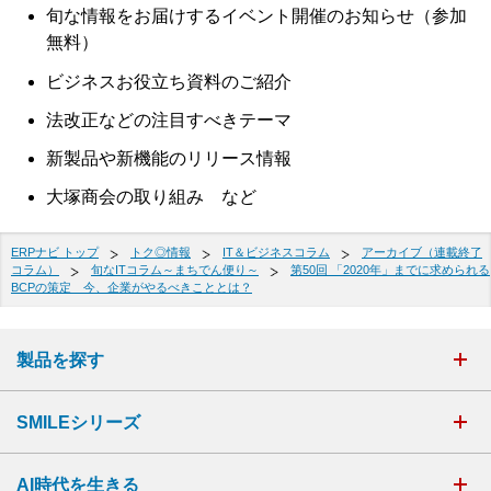
旬な情報をお届けするイベント開催のお知らせ（参加
無料）
ビジネスお役立ち資料のご紹介
法改正などの注目すべきテーマ
新製品や新機能のリリース情報
大塚商会の取り組み など
ERPナビ トップ
トク◎情報
IT＆ビジネスコラム
アーカイブ（連載終了
コラム）
旬なITコラム～まちでん便り～
第50回 「2020年」までに求められる
BCPの策定 今、企業がやるべきこととは？
製品を探す
SMILEシリーズ
AI時代を生きる