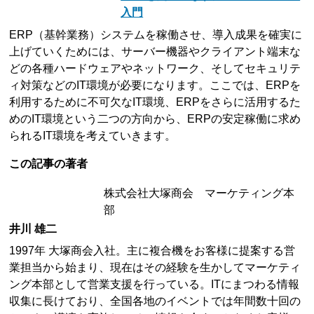
入門
ERP（基幹業務）システムを稼働させ、導入成果を確実に
上げていくためには、サーバー機器やクライアント端末な
どの各種ハードウェアやネットワーク、そしてセキュリテ
ィ対策などのIT環境が必要になります。ここでは、ERPを
利用するために不可欠なIT環境、ERPをさらに活用するた
めのIT環境という二つの方向から、ERPの安定稼働に求め
られるIT環境を考えていきます。
この記事の著者
株式会社大塚商会 マーケティング本
部
井川 雄二
1997年 大塚商会入社。主に複合機をお客様に提案する営
業担当から始まり、現在はその経験を生かしてマーケティ
ング本部として営業支援を行っている。ITにまつわる情報
収集に長けており、全国各地のイベントでは年間数十回の