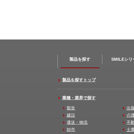
製品を探す
SMILEシ
製品を探すトップ
業種・業界で探す
製造
出
建設
介
運送・物流
不
卸売
士