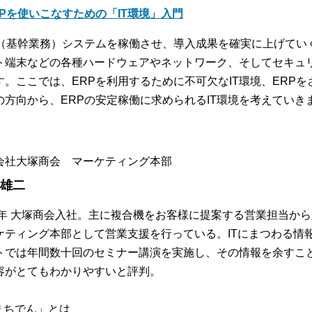
RPを使いこなすための「IT環境」入門
P（基幹業務）システムを稼働させ、導入成果を確実に上げてい
ト端末などの各種ハードウェアやネットワーク、そしてセキュリ
す。ここでは、ERPを利用するために不可欠なIT環境、ERPを
の方向から、ERPの安定稼働に求められるIT環境を考えていき
会社大塚商会 マーケティング本部
 雄二
97年 大塚商会入社。主に複合機をお客様に提案する営業担当か
ケティング本部として営業支援を行っている。ITにまつわる情
トでは年間数十回のセミナー講演を実施し、その情報を余すこ
容がとてもわかりやすいと評判。
「まちでん」とは