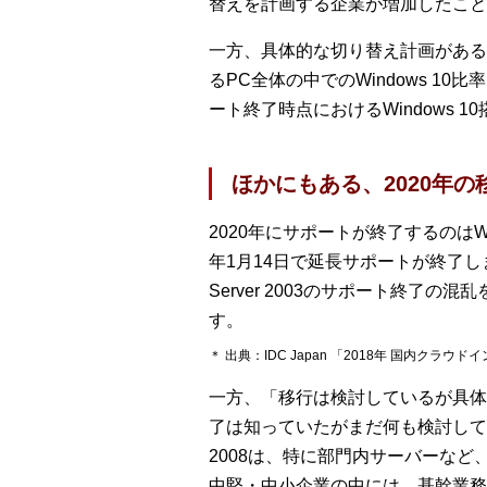
替えを計画する企業が増加したこと
一方、具体的な切り替え計画がある
るPC全体の中でのWindows 10比
ート終了時点におけるWindows
ほかにもある、2020年の
2020年にサポートが終了するのはWind
年1月14日で延長サポートが終了しま
Server 2003のサポート終了の混
す。
＊ 出典：IDC Japan 「2018年 国内
一方、「移行は検討しているが具体
了は知っていたがまだ何も検討していな
2008は、特に部門内サーバーな
中堅・中小企業の中には、基幹業務システ