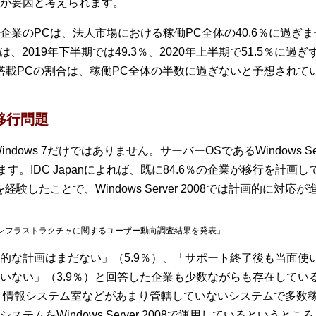
が要因と考えられます。
企業のPCは、法人市場における稼働PC全体の40.6％に過ぎ
率は、2019年下半期では49.3％、2020年上半期で51.5％に過ぎ
 10搭載PCの割合は、稼働PC全体の半数に過ぎないと予想されて
移行問題
ows 7だけではありません。サーバーOSであるWindows Server
す。IDC Japanによれば、既に84.6％の企業が移行を計画し
乱を経験したことで、Windows Server 2008では計画的に
クラウドインフラストラクチャに関するユーザー動向調査結果を発表」
的な計画はまだない」（5.9％）、「サポート終了後も当面使い
い」（3.9％）と回答した企業も少数ながらも存在しているのが実情
ど、情報システム室などがあまり管轄していないシステムで多数
ムをWindows Server 2008で運用しているというとこ