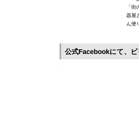
「街
器屋
ん便
公式Facebookに