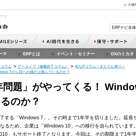
大塚
Pナビ
ーマ
ERPとは
イベント・セミナー
DXのミカタ
スコラム
アーカイブ（連載終了コラム）
旬なITコラム～まちでん便り～
ndows 7から10への移行は進んでいるのか？
0年問題」がやってくる！ Windo
いるのか？
終了する「Windows 7」。その時まで1年半を切りました。
ため、企業は「Windows 10」への移行を迫られています。また
「Office 2010」もサポート終了となります。今回は、その期限まで1年半