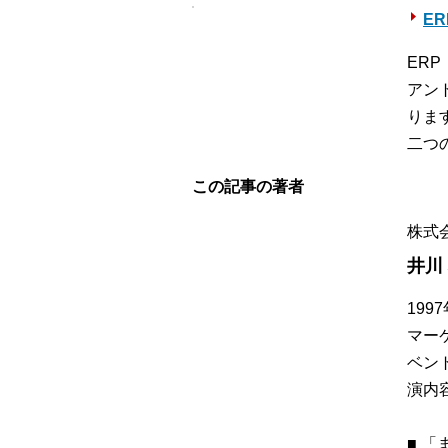
E
ER
アン
りま
二つ
この記事の著者
株式
井川
19
マー
ベン
演内
■ 