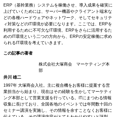
ERP（基幹業務）システムを稼働させ、導入成果を確実に
上げていくためには、サーバー機器やクライアント端末な
どの各種ハードウェアやネットワーク、そしてセキュリテ
ィ対策などのIT環境が必要になります。ここでは、ERPを
利用するために不可欠なIT環境、ERPをさらに活用するた
めのIT環境という二つの方向から、ERPの安定稼働に求め
られるIT環境を考えていきます。
この記事の著者
株式会社大塚商会 マーケティング本
部
井川 雄二
1997年 大塚商会入社。主に複合機をお客様に提案する営
業担当から始まり、現在はその経験を生かしてマーケティ
ング本部として営業支援を行っている。ITにまつわる情報
収集に長けており、全国各地のイベントでは年間数十回の
セミナー講演を実施し、その情報を余すことなくお客様に
伝えている。その講演内容がとてもわかりやすいと評判。