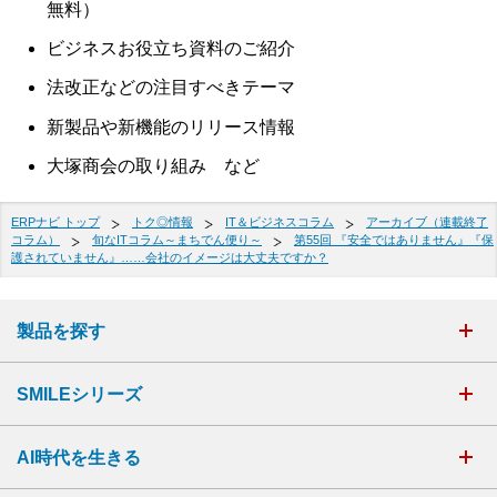
無料）
ビジネスお役立ち資料のご紹介
法改正などの注目すべきテーマ
新製品や新機能のリリース情報
大塚商会の取り組み など
ERPナビ トップ
トク◎情報
IT＆ビジネスコラム
アーカイブ（連載終了
コラム）
旬なITコラム～まちでん便り～
第55回 『安全ではありません』『保
護されていません』……会社のイメージは大丈夫ですか？
製品を探す
SMILEシリーズ
AI時代を生きる