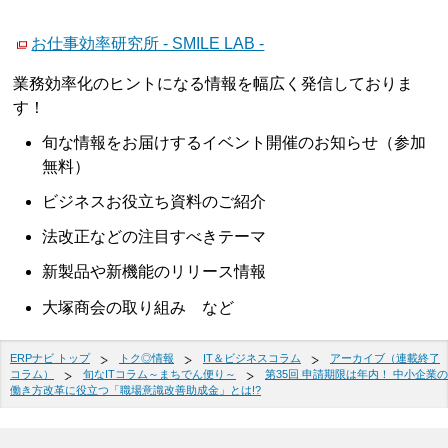
お仕事効率研究所 - SMILE LAB -
業務効率化のヒントになる情報を幅広く発信しておりま
す！
旬な情報をお届けするイベント開催のお知らせ（参加
無料）
ビジネスお役立ち資料のご紹介
法改正などの注目すべきテーマ
新製品や新機能のリリース情報
大塚商会の取り組み など
ERPナビ トップ
トク◎情報
IT＆ビジネスコラム
アーカイブ（連載終了
コラム）
旬なITコラム～まちでん便り～
第35回 申請期限は年内！ 中小企業の
働き方改革に役立つ「職場意識改善助成金」とは!?