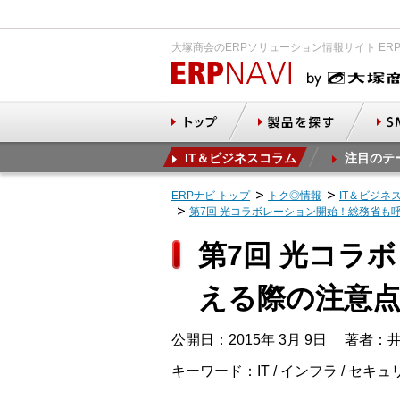
大塚商会のERPソリューション情報サイト ER
IT＆ビジネスコラム
注目のテ
ERPナビ トップ
トク◎情報
IT＆ビジネ
第7回 光コラボレーション開始！総務省も
第7回 光コラ
える際の注意
公開日：2015年 3月 9日
著者：井
キーワード：IT / インフラ / セキ