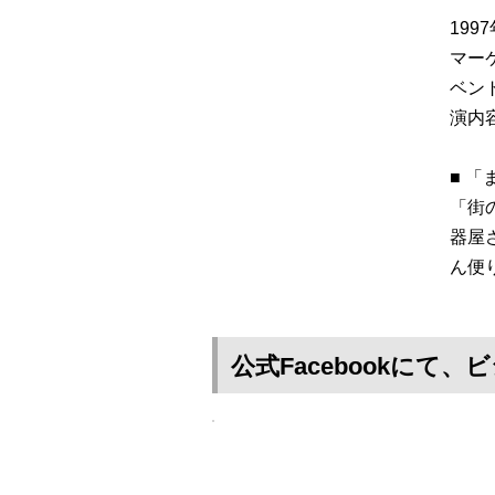
19
マー
ベン
演内
■ 
「街
器屋
ん便
公式Facebookに