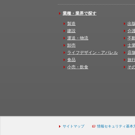
業種・業界で探す
製造
出
建設
介
運送・物流
不
卸売
士
ライフデザイン・アパレル
店
食品
旅
小売・飲食
そ
サイトマップ
情報セキュリティ基本