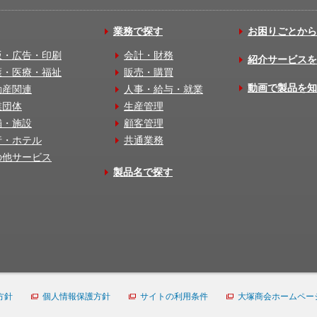
業務で探す
お困りごとから
版・広告・印刷
会計・財務
紹介サービスを
護・医療・福祉
販売・購買
動画で製品を知
動産関連
人事・給与・就業
業団体
生産管理
舗・施設
顧客管理
行・ホテル
共通業務
の他サービス
製品名で探す
方針
個人情報保護方針
サイトの利用条件
大塚商会ホームペー