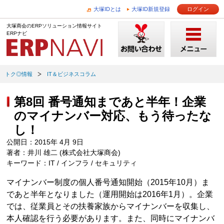
大塚IDとは
大塚ID新規登録
ログイン
大塚商会のERPソリューション情報サイト
ERPナビ
トク◎情報
IT＆ビジネスコラム
第8回 番号通知まであと半年！企業
のマイナンバー対応、もう待ったな
し！
公開日：2015年 4月 9日
著者：井川 雄二 (株式会社大塚商会)
キーワード：IT / インフラ / セキュリティ
マイナンバー制度の個人番号通知開始（2015年10月）ま
であと半年となりました（運用開始は2016年1月）。企業
では、従業員とその扶養家族からマイナンバーを収集し、
本人確認を行う必要があります。また、同時にマイナンバ