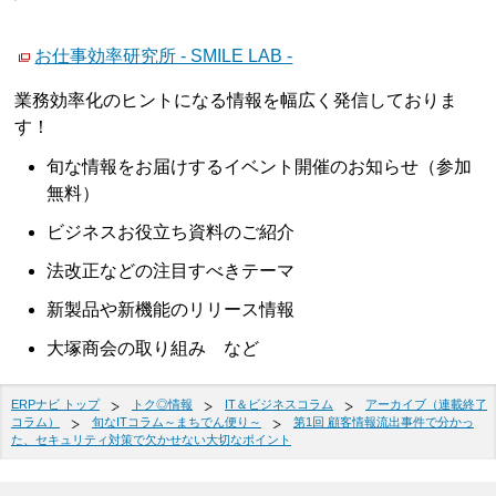
お仕事効率研究所 - SMILE LAB -
業務効率化のヒントになる情報を幅広く発信しておりま
す！
旬な情報をお届けするイベント開催のお知らせ（参加
無料）
ビジネスお役立ち資料のご紹介
法改正などの注目すべきテーマ
新製品や新機能のリリース情報
大塚商会の取り組み など
ERPナビ トップ
トク◎情報
IT＆ビジネスコラム
アーカイブ（連載終了
コラム）
旬なITコラム～まちでん便り～
第1回 顧客情報流出事件で分かっ
た、セキュリティ対策で欠かせない大切なポイント