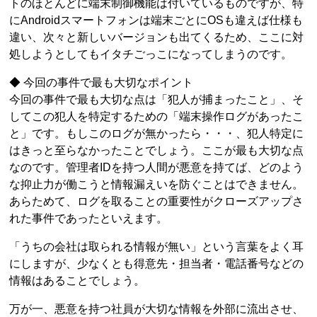
トのほとんどに端末制御機能は付いているものですが、特
にAndroidスマートフォンは端末ごとにOSも違えば仕様も
違い、次々と新しいバージョンも出てくるため、ここに対
処しようとしてもイタチごっこになってしまうのです。
◆ 今回の事件で最も大切なポイント
今回の事件で最も大切な点は「犯人が捕まったこと」、そ
してこの犯人を特定するための「端末操作ログがあったこ
と」です。もしこのログが無かったら・・・、犯人特定に
はきっと至らなかったことでしょう。ここが最も大切な点
なのです。管理者IDを持つ人間が悪意を持てば、どのよう
な抑止力が働こうと情報漏えいを防ぐことはできません。
あらためて、ログを取ることの重要性がクローズアップさ
れた事件であったといえます。
「うちの会社は取られる情報が無い」という言葉をよく耳
にしますが、少なくとも得意先・担当者・電話番号などの
情報はあることでしょう。
万が一、悪意を持つ社員が大切な情報を外部に流出させ、