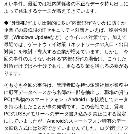
えい事件。最近では社内関係者の不正なデータ持ち出しに
よって発生するケースが増えてきています。
◆ “外部犯行”より圧倒的に多い“内部犯行”をいかに防ぐか
企業での最低限のITセキュリティ対策といえば、脆弱性対
策（Windows Updateなど）とウイルス対策です。加えて
最近では、ゲートウェイ対策（ネットワークの入口・出口
対策）を検討・導入する企業が増えています。しかし、今
回の事件のようないわゆる“内部犯行”の場合は、こうした
対策だけでは不十分であり、更なる対策を講じる必要があ
ります。
そもそも今回の事件は、管理者IDを持つ派遣社員が業務中
に顧客データベースから名簿の一部を抽出し、職場の貸与
PCに私物のスマートフォン（Android）を接続してデータ
を持ち出したことが事の発端です。この会社では、貸与
PCのUSBメモリーへのデータ書き込みを禁止にする設定
にしていましたが、Androidのスマートフォン特有のデー
タ転送方式には対応できていませんでした。ログ管理ソフ