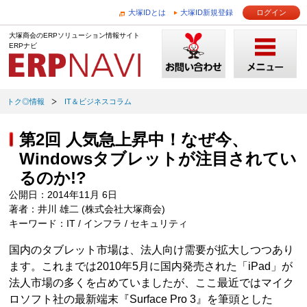
大塚IDとは
大塚ID新規登録
ログイン
大塚商会のERPソリューション情報サイト
ERPナビ
トク◎情報
IT＆ビジネスコラム
第2回 人気急上昇中！なぜ今、
Windowsタブレットが注目されてい
るのか!?
公開日：2014年11月 6日
著者：井川 雄二 (株式会社大塚商会)
キーワード：IT / インフラ / セキュリティ
国内のタブレット市場は、法人向け需要が拡大しつつあり
ます。これまでは2010年5月に国内発売された「iPad」が
法人市場の多くを占めていましたが、ここ最近ではマイク
ロソフト社の最新端末『Surface Pro 3』を筆頭とした