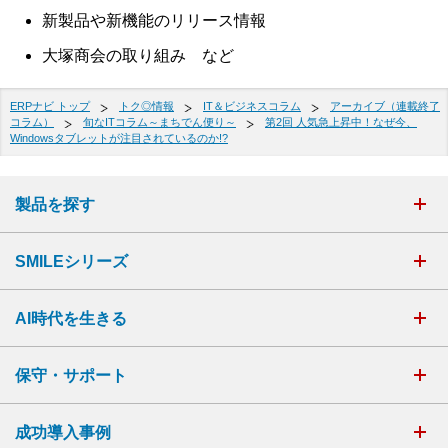
新製品や新機能のリリース情報
大塚商会の取り組み など
ERPナビ トップ
トク◎情報
IT＆ビジネスコラム
アーカイブ（連載終了
コラム）
旬なITコラム～まちでん便り～
第2回 人気急上昇中！なぜ今、
Windowsタブレットが注目されているのか!?
製品を探す
SMILEシリーズ
AI時代を生きる
保守・サポート
成功導入事例