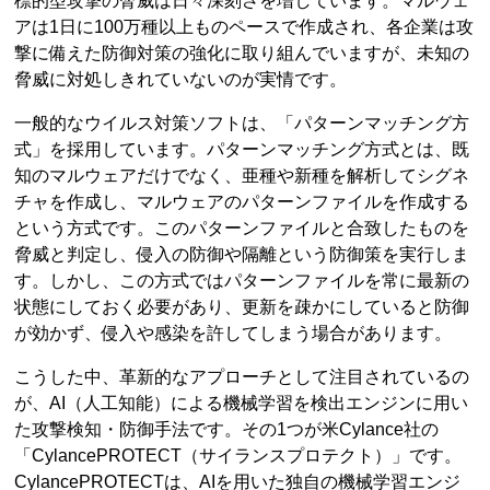
標的型攻撃の脅威は日々深刻さを増しています。マルウェ
アは1日に100万種以上ものペースで作成され、各企業は攻
撃に備えた防御対策の強化に取り組んでいますが、未知の
脅威に対処しきれていないのが実情です。
一般的なウイルス対策ソフトは、「パターンマッチング方
式」を採用しています。パターンマッチング方式とは、既
知のマルウェアだけでなく、亜種や新種を解析してシグネ
チャを作成し、マルウェアのパターンファイルを作成する
という方式です。このパターンファイルと合致したものを
脅威と判定し、侵入の防御や隔離という防御策を実行しま
す。しかし、この方式ではパターンファイルを常に最新の
状態にしておく必要があり、更新を疎かにしていると防御
が効かず、侵入や感染を許してしまう場合があります。
こうした中、革新的なアプローチとして注目されているの
が、AI（人工知能）による機械学習を検出エンジンに用い
た攻撃検知・防御手法です。その1つが米Cylance社の
「CylancePROTECT（サイランスプロテクト）」です。
CylancePROTECTは、AIを用いた独自の機械学習エンジ