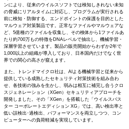
ンにより、従来のウイルスソフトでは検知しきれない未知
の脅威にリアルタイムに対応し、プログラムが実行される
前に検知・防御する、エンドポイントの保護を目的とした
マルウェア対策製品です。正常なファイルやマルウェアな
ど、5億種のファイルを収集し、その検体から1ファイルあ
たり約700万もの特徴をDNAレベルで抽出し、機械学習・
深層学習させています。製品の販売開始からわずか2年で
1,000以上の組織が導入しており、日本国内だけでなく世
界での関心の高さが窺えます。
また、トレンドマイクロ社は、AIよる機械学習と従来から
提供している成熟したセキュリティ対策技術を組み合わ
せ、各技術の強みを生かし、弱みは相互に補完し合うクロ
スジェネレーション（XGen）セキュリティアプローチを
開発しました。その「XGen」を搭載した「ウイルスバス
ター コーポレートエディション XG」では、高い検出率と
低い誤検出･過検出、パフォーマンスを両立しつつ、コン
ピューターへの負荷軽減を実現しています。