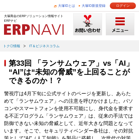
大塚IDとは
大塚ID新規登録
ログイン
大塚商会のERPソリューション情報サイト
ERPナビ
トク◎情報
IT＆ビジネスコラム
第33回 「ランサムウェア」vs「AI」
“AI”は“未知の脅威”を上回ることが
できるのか！？
警視庁は4月下旬に公式サイトのページを更新し、あらた
めて「ランサムウェア」への注意を呼びかけました。パソ
コンやスマートフォンを使用不可能にし、身代金を要求す
る不正プログラム「ランサムウェア」は、従来の手法では
防御できない未知の脅威として、近年大きな問題となって
います。そこで、セキュリティベンダー各社は、その対抗
策として“AI”（人工知能）を製品に搭載し、次世代の対策