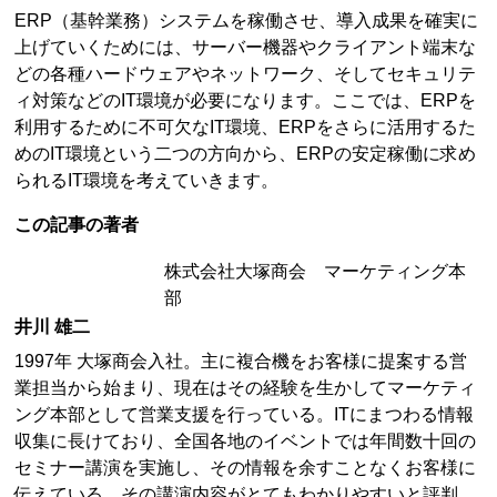
ERP（基幹業務）システムを稼働させ、導入成果を確実に
上げていくためには、サーバー機器やクライアント端末な
どの各種ハードウェアやネットワーク、そしてセキュリテ
ィ対策などのIT環境が必要になります。ここでは、ERPを
利用するために不可欠なIT環境、ERPをさらに活用するた
めのIT環境という二つの方向から、ERPの安定稼働に求め
られるIT環境を考えていきます。
この記事の著者
株式会社大塚商会 マーケティング本
部
井川 雄二
1997年 大塚商会入社。主に複合機をお客様に提案する営
業担当から始まり、現在はその経験を生かしてマーケティ
ング本部として営業支援を行っている。ITにまつわる情報
収集に長けており、全国各地のイベントでは年間数十回の
セミナー講演を実施し、その情報を余すことなくお客様に
伝えている。その講演内容がとてもわかりやすいと評判。