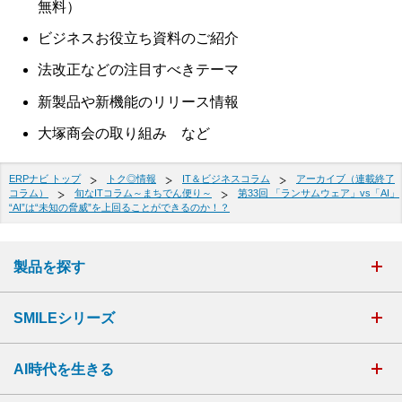
無料）
ビジネスお役立ち資料のご紹介
法改正などの注目すべきテーマ
新製品や新機能のリリース情報
大塚商会の取り組み など
ERPナビ トップ
トク◎情報
IT＆ビジネスコラム
アーカイブ（連載終了
コラム）
旬なITコラム～まちでん便り～
第33回 「ランサムウェア」vs「AI」
“AI”は“未知の脅威”を上回ることができるのか！？
製品を探す
SMILEシリーズ
AI時代を生きる