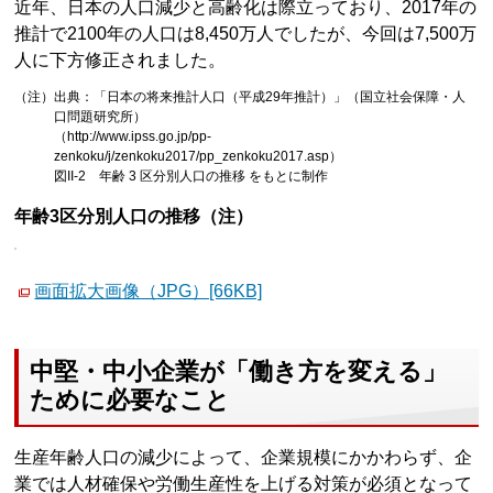
近年、日本の人口減少と高齢化は際立っており、2017年の
推計で2100年の人口は8,450万人でしたが、今回は7,500万
人に下方修正されました。
（注）出典：「日本の将来推計人口（平成29年推計）」（国立社会保障・人
口問題研究所）
（http://www.ipss.go.jp/pp-
zenkoku/j/zenkoku2017/pp_zenkoku2017.asp）
図II-2 年齢 3 区分別人口の推移 をもとに制作
年齢3区分別人口の推移（注）
画面拡大画像（JPG）[66KB]
中堅・中小企業が「働き方を変える」
ために必要なこと
生産年齢人口の減少によって、企業規模にかかわらず、企
業では人材確保や労働生産性を上げる対策が必須となって