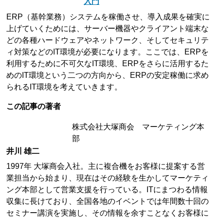
入門
ERP（基幹業務）システムを稼働させ、導入成果を確実に
上げていくためには、サーバー機器やクライアント端末な
どの各種ハードウェアやネットワーク、そしてセキュリテ
ィ対策などのIT環境が必要になります。ここでは、ERPを
利用するために不可欠なIT環境、ERPをさらに活用するた
めのIT環境という二つの方向から、ERPの安定稼働に求め
られるIT環境を考えていきます。
この記事の著者
株式会社大塚商会 マーケティング本
部
井川 雄二
1997年 大塚商会入社。主に複合機をお客様に提案する営
業担当から始まり、現在はその経験を生かしてマーケティ
ング本部として営業支援を行っている。ITにまつわる情報
収集に長けており、全国各地のイベントでは年間数十回の
セミナー講演を実施し、その情報を余すことなくお客様に