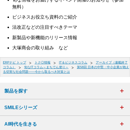
無料）
ビジネスお役立ち資料のご紹介
法改正などの注目すべきテーマ
新製品や新機能のリリース情報
大塚商会の取り組み など
ERPナビ トップ
トク◎情報
IT＆ビジネスコラム
アーカイブ（連載終了
コラム）
旬なITコラム～まちでん便り～
第58回 日本の中堅・中小企業が抱え
る切実な社会問題――今から取るべき対策とは
製品を探す
SMILEシリーズ
AI時代を生きる