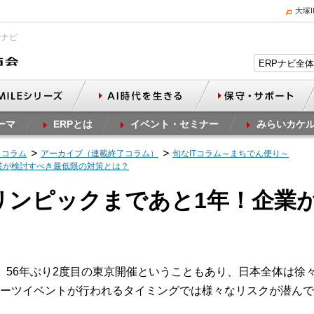
大塚
Pナビ
ーマ
ERPとは
イベント・セミナー
みらいカケ
スコラム
アーカイブ（連載終了コラム）
旬なITコラム～まちでん便り～
企業が検討すべき最低限の対策とは？
オリンピックまであと1年！企業
？
。56年ぶり2度目の東京開催ということもあり、日本全体は徐
ーツイベントが行われるタイミングでは様々なリスクが潜んで