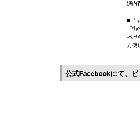
演内
■ 
「街
器屋
ん便
公式Facebookに