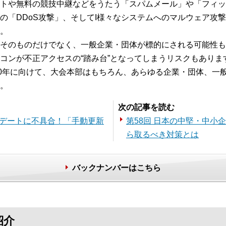
トや無料の競技中継などをうたう「スパムメール」や「フィッ
の「DDoS攻撃」、そしてI様々なシステムへのマルウェア攻
。
そのものだけでなく、一般企業・団体が標的にされる可能性も
コンが不正アクセスの“踏み台”となってしまうリスクもありま
20年に向けて、大会本部はもちろん、あらゆる企業・団体、一
。
次の記事を読む
アップデートに不具合！「手動更新
第58回 日本の中堅・中小
ら取るべき対策とは
バックナンバーはこちら
紹介