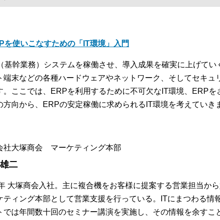
RPを使いこなすための「IT環境」入門
P（基幹業務）システムを稼働させ、導入成果を確実に上げてい
ト端末などの各種ハードウェアやネットワーク、そしてセキュリ
す。ここでは、ERPを利用するために不可欠なIT環境、ERPを
の方向から、ERPの安定稼働に求められるIT環境を考えていき
会社大塚商会 マーケティング本部
 雄二
97年 大塚商会入社。主に複合機をお客様に提案する営業担当か
ケティング本部として営業支援を行っている。ITにまつわる情
トでは年間数十回のセミナー講演を実施し、その情報を余すこ