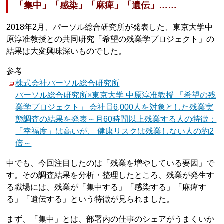
「集中」「感染」「麻痺」「遺伝」……
2018年2月、パーソル総合研究所が発表した、東京大学中
原淳准教授との共同研究「希望の残業学プロジェクト」の
結果は大変興味深いものでした。
参考
株式会社パーソル総合研究所
パーソル総合研究所×東京大学 中原淳准教授 「希望の残
業学プロジェクト」 会社員6,000人を対象とした残業実
態調査の結果を発表～月60時間以上残業する人の特徴：
「幸福度」は高いが、 健康リスクは残業しない人の約2
倍～
中でも、今回注目したのは「残業を増やしている要因」で
す。その調査結果を分析・整理したところ、残業が発生す
る職場には、残業が「集中する」「感染する」「麻痺す
る」「遺伝する」という特徴が見られました。
まず、「集中」とは、部署内の仕事のシェアがうまくいか