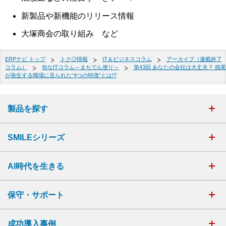
新製品や新機能のリリース情報
大塚商会の取り組み など
ERPナビ トップ
トク◎情報
IT＆ビジネスコラム
アーカイブ（連載終了
コラム）
旬なITコラム～まちでん便り～
第43回 あなたの会社は大丈夫？ 残業
が発生する職場に見られた“4つの特徴”とは!?
製品を探す
SMILEシリーズ
AI時代を生きる
保守・サポート
成功導入事例