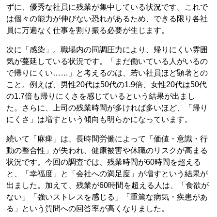
ずに、優秀な社員に残業が集中している状況です。これで
は個々の能力が伸びない恐れがあるため、できる限り各社
員に万遍なく仕事を割り振る必要が生じます。
次に「感染」。職場内の同調圧力により、帰りにくい雰囲
気が蔓延している状況です。「まだ働いている人がいるの
で帰りにくい……」と考えるのは、若い社員ほど顕著との
こと。例えば、男性20代は50代の1.9倍、女性20代は50代
の1.7倍も帰りにくさを感じているという結果が出まし
た。さらに、上司の残業時間が多ければ多いほど、「帰り
にくさ」は増すという傾向も明らかになっています。
続いて「麻痺」は、長時間労働によって「価値・意識・行
動の整合性」が失われ、健康被害や休職のリスクが高まる
状況です。今回の調査では、残業時間が60時間を超える
と、「幸福度」と「会社への満足度」が増すという結果が
出ました。加えて、残業が60時間を超える人は、「食欲が
ない」「強いストレスを感じる」「重篤な病気・疾患があ
る」という質問への回答率が高くなりました。