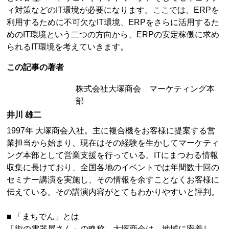
ィ対策などのIT環境が必要になります。ここでは、ERPを
利用するために不可欠なIT環境、ERPをさらに活用するた
めのIT環境という二つの方向から、ERPの安定稼働に求め
られるIT環境を考えていきます。
この記事の著者
株式会社大塚商会 マーケティング本
部
井川 雄二
1997年 大塚商会入社。主に複合機をお客様に提案する営
業担当から始まり、現在はその経験を生かしてマーケティ
ング本部として営業支援を行っている。ITにまつわる情報
収集に長けており、全国各地のイベントでは年間数十回の
セミナー講演を実施し、その情報を余すことなくお客様に
伝えている。その講演内容がとてもわかりやすいと評判。
■ 「まちでん」とは
「街の電器屋さん」の略称。大塚商会は、地域に密着し、