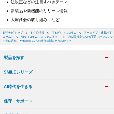
法改正などの注目すべきテーマ
新製品や新機能のリリース情報
大塚商会の取り組み など
ERPナビ トップ
トク◎情報
IT＆ビジネスコラム
アーカイブ（連載終了
コラム）
旬なITコラム～まちでん便り～
第52回 深刻なCPU不足でパソコンの
生産に遅れ！ Windows 10への移行は間に合うのか！？
製品を探す
SMILEシリーズ
AI時代を生きる
保守・サポート